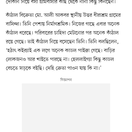
দোকান নিয়ে বসা গ্রামবাসীর কাছ থেকে নানা কিছু কিনছেন।
কাঁঠাল বিক্রেতা মো. আলী আকবর স্থানীয় উত্তর ধীরাশ্রম গ্রামের
বাসিন্দা। তিনি পেশায় নির্মাণশ্রমিক। নিজের গাছে এবার অনেক
কাঁঠাল ধরেছে। পরিবারের চাহিদা মেটানোর পর অনেক কাঁঠাল
রয়ে গেছে। তাই কাঁঠাল নিয়ে বসেছেন তিনি। তিনি বলছিলেন,
‘হঠাৎ কইর‍্যাই এক লগে অনেক কাডল পাইক্কা গেছে। বাড়ির
লোকজনও আর খাইতে পারছে না। হেললাইগ্যা কিছু কাডল
বেচতে সড়কে বইছি। দেহি ক্রেতা পাওন যায় কি না।’