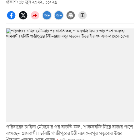
প্রকাশ: ১৮ জুন ২০২২, ১১: ২৯
পরিবারের চাহিদা মেটানোর পর বাড়তি ফল, শাকসবজি নিয়ে রাস্তার পাশে
বসেছেন গ্রামবাসী। ছবিটি গাজীপুরের টঙ্গী–জয়দেবপুর সড়কের উওর