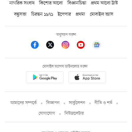
নাগরিক সংবাদ
কিশোর আলো
বিজ্ঞানচিন্তা
প্রথম আলো ট্রাস্ট
বন্ধুসভা
চিরন্তন ১৯৭১
ইপেপার
প্রথমা
মোবাইল ভ্যাস
অনুসরণ করুন
মোবাইল অ্যাপস ডাউনলোড করুন
আমাদের সম্পর্কে
বিজ্ঞাপন
সার্কুলেশন
নীতি ও শর্ত
যোগাযোগ
নিউজলেটার