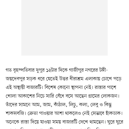
গত বৃহস্পতিবার দুপুর ১২টার দিকে গাজীপুর নগরের টঙ্গী-
জয়দেবপুর সড়ক ধরে যেতেই উত্তর ধীরাশ্রম এলাকায় চোখে পড়ে
এই অস্থায়ী বাজারটি। বিশেষ কোনো স্থাপনা নেই। রাস্তার পাশে
খোলা আকাশের নিচে সারি বেঁধে বসে আছেন গ্রামের লোকজন।
তাঁদের সামনে আম, জাম, কাঁঠাল, লিচু, কলা, লেবু ও কিছু
শাকসবজি। ক্রেতা পাওয়ার আশা থাকলেও নেই সেভাবে হাঁকডাক।
অনেকে রাস্তা দিয়ে যাওয়া সময় বাজারটি দেখে থামছেন। ঘুরে ঘুরে