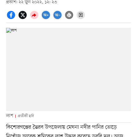
প্রকাশ: ২২ জুন ২০২২, ১২: ২৩
লাশ
প্রতীকী ছবি
কিশোরগঞ্জের ভৈরব উপজেলায় মেঘনা নদীর পানির তোড়ে
নিখোঁজ আরেক শ্রমিকের লাশ উদ্ধার করেছে ডুবুরি দল। আজ