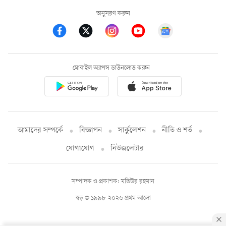
অনুসরণ করুন
মোবাইল অ্যাপস ডাউনলোড করুন
আমাদের সম্পর্কে
বিজ্ঞাপন
সার্কুলেশন
নীতি ও শর্ত
যোগাযোগ
নিউজলেটার
সম্পাদক ও প্রকাশক: মতিউর রহমান
স্বত্ব © ১৯৯৮-২০২৬ প্রথম আলো