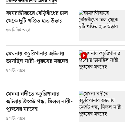
মরদেহ উদ্ধার নিয়ে আরও পড়ুন
কামরাঙ্গীরচরে বেড়িবাঁধের ঢাল
থেকে দুটি খণ্ডিত হাত উদ্ধার
৫৬ মিনিট আগে
মেঘনায় কচুরিপানার জটলায়
ভাসছিল নারী–পুরুষের মরদেহ
২ ঘণ্টা আগে
মেঘনা নদীতে কচুরিপানার
জটলায় উৎকট গন্ধ, মিলল নারী-
পুরুষের মরদেহ
৫ ঘণ্টা আগে