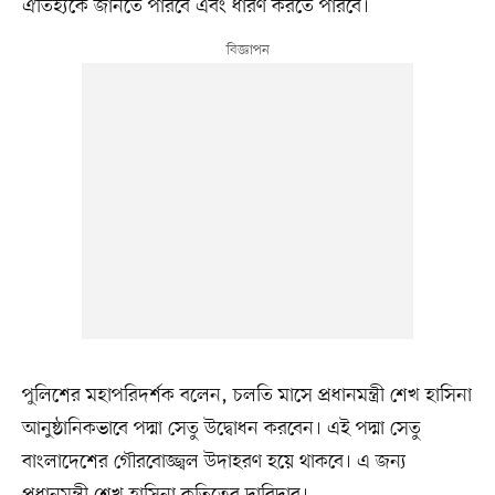
ঐতিহ্যকে জানতে পারবে এবং ধারণ করতে পারবে।
পুলিশের মহাপরিদর্শক বলেন, চলতি মাসে প্রধানমন্ত্রী শেখ হাসিনা
আনুষ্ঠানিকভাবে পদ্মা সেতু উদ্বোধন করবেন। এই পদ্মা সেতু
বাংলাদেশের গৌরবোজ্জ্বল উদাহরণ হয়ে থাকবে। এ জন্য