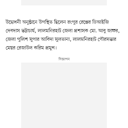
উদ্বোধনী অনুষ্ঠানে উপস্থিত ছিলেন রংপুর রেঞ্জের ডিআইজি
দেবদাস ভট্টাচার্য, লালমনিরহাট জেলা প্রশাসক মো. আবু জাফর,
জেলা পুলিশ সুপার আবিদা সুলতানা, লালমনিরহাট পৌরসভার
মেয়র রেজাউল করিম প্রমুখ।