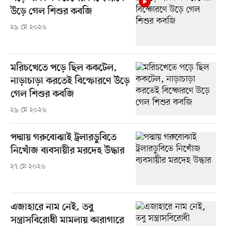
উড়ে গেল শিশুর কবজি
২৯ মে ২০২৬
মরিচখেতে পড়ে ছিল ককটেল,
নাড়াচাড়া করতেই বিস্ফোরণে উড়ে
গেল শিশুর কবজি
২৯ মে ২০২৬
পদ্মায় গরুবোঝাই ট্রলারডুবিতে
নিখোঁজ ব্যবসায়ীর মরদেহ উদ্ধার
২৭ মে ২০২৬
এজাহারে নাম নেই, তবু
সন্ত্রাসবিরোধী মামলায় কারাগারে