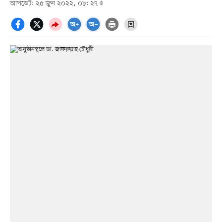
আপডেট: ২৫ জুন ২০২২, ০৮: ২৭