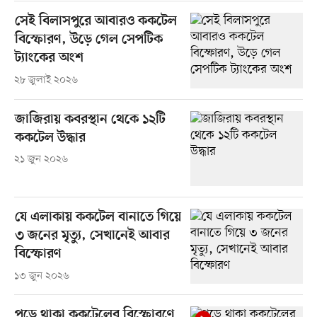
সেই বিলাসপুরে আবারও ককটেল
বিস্ফোরণ, উড়ে গেল সেপটিক
ট্যাংকের অংশ
২৮ জুলাই ২০২৬
জাজিরায় কবরস্থান থেকে ১২টি
ককটেল উদ্ধার
২১ জুন ২০২৬
যে এলাকায় ককটেল বানাতে গিয়ে
৩ জনের মৃত্যু, সেখানেই আবার
বিস্ফোরণ
১৩ জুন ২০২৬
পড়ে থাকা ককটেলের বিস্ফোরণে