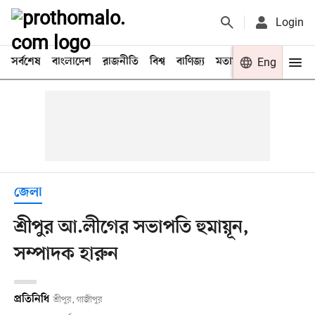
Login
সর্বশেষ
বাংলাদেশ
রাজনীতি
বিশ্ব
বাণিজ্য
মতামত
খেলা
Eng
বিনো
জেলা
শ্রীপুর আ.লীগের সভাপতি হুমায়ূন,
সম্পাদক হারুন
প্রতিনিধি
শ্রীপুর, গাজীপুর