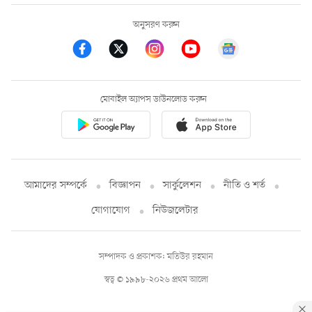
অনুসরণ করুন
মোবাইল অ্যাপস ডাউনলোড করুন
আমাদের সম্পর্কে
বিজ্ঞাপন
সার্কুলেশন
নীতি ও শর্ত
যোগাযোগ
নিউজলেটার
সম্পাদক ও প্রকাশক: মতিউর রহমান
স্বত্ব © ১৯৯৮-২০২৬ প্রথম আলো