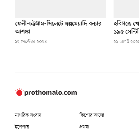
ফেনী-চট্টগ্রাম-সিলেটে স্বল্পমেয়াদি বন্যার
হবিগঞ্জে 
আশঙ্কা
১৯৫ সেন্টি
১২ সেপ্টেম্বর ২০২৪
২১ আগস্ট ২০২
নাগরিক সংবাদ
কিশোর আলো
ইপেপার
প্রথমা