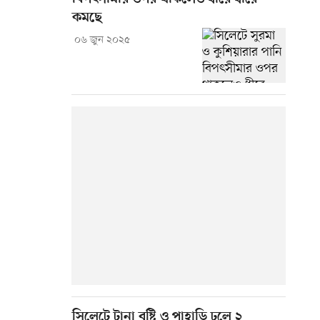
কমছে
০৬ জুন ২০২৫
সিলেটে টানা বৃষ্টি ও পাহাড়ি ঢলে ২