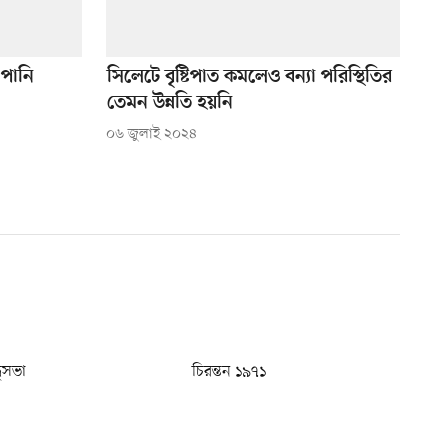
 পানি
সিলেটে বৃষ্টিপাত কমলেও বন্যা পরিস্থিতির
তেমন উন্নতি হয়নি
০৬ জুলাই ২০২৪
ধুসভা
চিরন্তন ১৯৭১