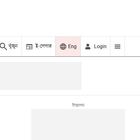
খুঁজুন
ই-পেপার
Login
Eng