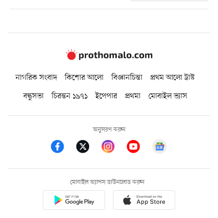
নাগরিক সংবাদ
কিশোর আলো
বিজ্ঞানচিন্তা
প্রথম আলো ট্রাস্ট
বন্ধুসভা
চিরন্তন ১৯৭১
ইপেপার
প্রথমা
মোবাইল ভ্যাস
অনুসরণ করুন
মোবাইল অ্যাপস ডাউনলোড করুন