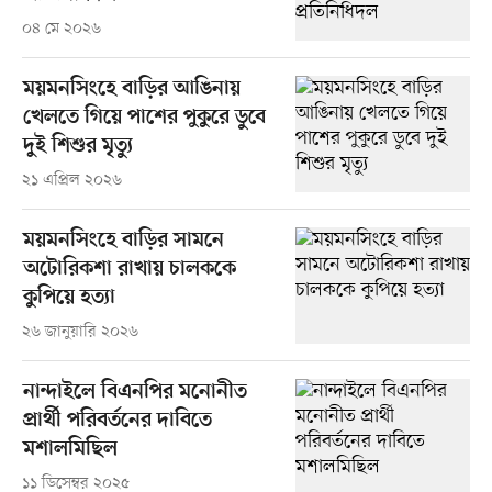
০৪ মে ২০২৬
ময়মনসিংহে বাড়ির আঙিনায়
খেলতে গিয়ে পাশের পুকুরে ডুবে
দুই শিশুর মৃত্যু
২১ এপ্রিল ২০২৬
ময়মনসিংহে বাড়ির সামনে
অটোরিকশা রাখায় চালককে
কুপিয়ে হত্যা
২৬ জানুয়ারি ২০২৬
নান্দাইলে বিএনপির মনোনীত
প্রার্থী পরিবর্তনের দাবিতে
মশালমিছিল
১১ ডিসেম্বর ২০২৫