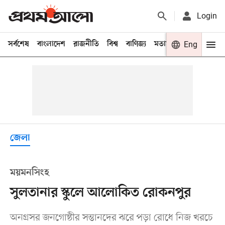
Login
সর্বশেষ
বাংলাদেশ
রাজনীতি
বিশ্ব
বাণিজ্য
মতামত
খেলা
Eng
বিনো
জেলা
ময়মনসিংহ
সুলতানার স্কুলে আলোকিত রোকনপুর
অনগ্রসর জনগোষ্ঠীর সন্তানদের ঝরে পড়া রোধে নিজ খরচে