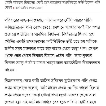
সৌদি আরবের রিয়াদের একটি হাসপাতালের আইসিউতে ভর্তি ছিলেন পলি
বেগম
ছবি: ভিডিও থেকে নেওয়া
পরিবারের সচ্ছলতা ফেরাতে দালাল ধরে সৌদি আরবে পাড়ি
জমিয়েছিলেন পলি বেগম (৪৫)। সেখানে যাওয়ার পরই তাঁর ওপর
শুরু হয় শারীরিক ও মানসিক নির্যাতন। নির্যাতনের শিকার হয়ে
সৌদির একটি হাসপাতালের আইসিইউতে ভর্তি হতে হয় পলিকে।
স্থানীয় সময় মঙ্গলবার রাতে হাসপাতাল থেকে ছাড়া পান। সেখান
থেকে ভোর পৌনে তিনটায় বিমানে ওঠেন পলি। আজ বুধবার
বিকেল সাড়ে পাঁচটায় ঢাকার শাহজালাল আন্তর্জাতিক বিমানবন্দরে
নামেন।
বিমানবন্দরে নেমে স্বামী আসির উদ্দিনের মুঠোফোনে পলি বেগম
প্রথম আলোকে বলেন, ‘আট মাসের প্রথম ১৫ দিন ভালো ছিলাম।
প্রথম প্রথম ঘরের দরজা খোলা রাখা হতো। এরপর থেকে তালা
দেওয়া হয়। এই আট মাস বাইরে বের হতে পারিনি। স্বামীর সঙ্গে