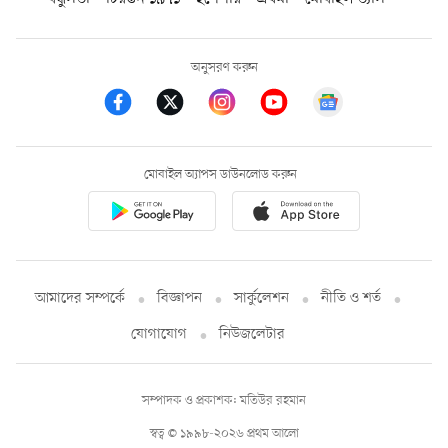
অনুসরণ করুন
মোবাইল অ্যাপস ডাউনলোড করুন
আমাদের সম্পর্কে
বিজ্ঞাপন
সার্কুলেশন
নীতি ও শর্ত
যোগাযোগ
নিউজলেটার
সম্পাদক ও প্রকাশক: মতিউর রহমান
স্বত্ব © ১৯৯৮-২০২৬ প্রথম আলো