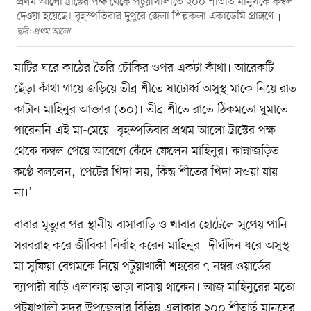
প্রথম আলো ট্রাস্টের পক্ষ থেকে পটুয়াখালীতে ২০০ শীতার্ত মানুষকে কম্বল
দেওয়া হয়েছে। বৃহস্পতিবার দুপুরে জেলা শিল্পকলা একাডেমি প্রাঙ্গণে
ছবি: প্রথম আলো
মাটির ঘরে কাঠের তৈরি চৌকির ওপর একটা কাঁথা। আরেকটি
ছেঁড়া কাঁথা গায়ে জড়িয়ে তীব্র শীতে ষাটোর্ধ্ব অসুস্থ মাকে নিয়ে রাত
কাটান মাহিনুর আক্তার (৩০)। তীব্র শীতে রাতে ঠিকমতো ঘুমাতে
পারেননি এই মা-মেয়ে। বৃহস্পতিবার প্রথম আলো ট্রাস্টের পক্ষ
থেকে কম্বল পেয়ে আবেগে কেঁদে ফেলেন মাহিনুর। কান্নাজড়িত
কণ্ঠে বললেন, ‘পেটের খিদা সয়, কিন্তু শীতের খিদা সওয়া যায়
না।’
বাবার মৃত্যুর পর স্থানীয় বাসাবাড়ি ও খাবার হোটেলে সুপেয় পানি
সরবরাহ করে জীবিকা নির্বাহ করেন মাহিনুর। দীর্ঘদিন ধরে অসুস্থ
মা সুফিয়া বেগমকে নিয়ে পটুয়াখালী শহরের ৭ নম্বর ওয়ার্ডের
ব্যাপারী বাড়ি এলাকায় ভাড়া বাসায় থাকেন। আজ মাহিনুরের মতো
পটুয়াখালী সদর উপজেলার বিভিন্ন এলাকার ২০০ শীতার্ত মানুষের