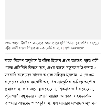
প্রথম আলো ট্রাস্টের পক্ষ থেকে কম্বল পেয়ে খুশি তিনি। বৃহস্পতিবার দুপুরে
পটুয়াখালী জেলা শিল্পকলা একাডেমি প্রাঙ্গণে
ছবি: প্রথম আলো
কম্বল বিতরণ অনুষ্ঠানে উপস্থিত ছিলেন প্রথম আলোর পটুয়াখালী
জেলা প্রতিনিধি বিলাস দাস, প্রথম আলো বন্ধুসভার উপদেষ্টা ও
সরকারি কলেজের সাবেক অধ্যক্ষ সহিদুল ইসলাম, এ কে এম
কলেজের সাবেক সহকারী অধ্যাপক সাংস্কৃতিক ব্যক্তিত্ব অশোক
কুমার দাস, কবি আনোয়ার হোসেন, শিকদার জাবীর হোসেন,
পটুয়াখালী বন্ধুসভার সভাপতি মারিয়ম আক্তার, সহসভাপতি
কাওসার আহমেদ ও অপূর্ব দাস, যুগ্ম সাধারণ সম্পাদক সুশমিতা