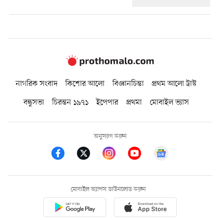
নাগরিক সংবাদ
কিশোর আলো
বিজ্ঞানচিন্তা
প্রথম আলো ট্রাস্ট
বন্ধুসভা
চিরন্তন ১৯৭১
ইপেপার
প্রথমা
মোবাইল ভ্যাস
অনুসরণ করুন
মোবাইল অ্যাপস ডাউনলোড করুন