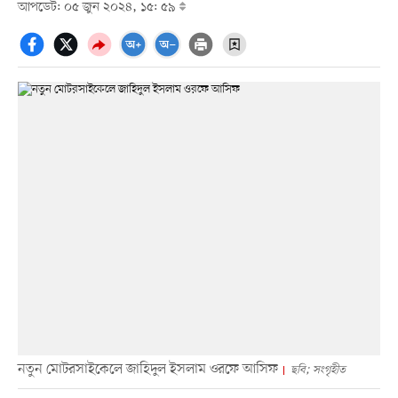
আপডেট: ০৫ জুন ২০২৪, ১৫: ৫৯
নতুন মোটরসাইকেলে জাহিদুল ইসলাম ওরফে আসিফ
ছবি; সংগৃহীত