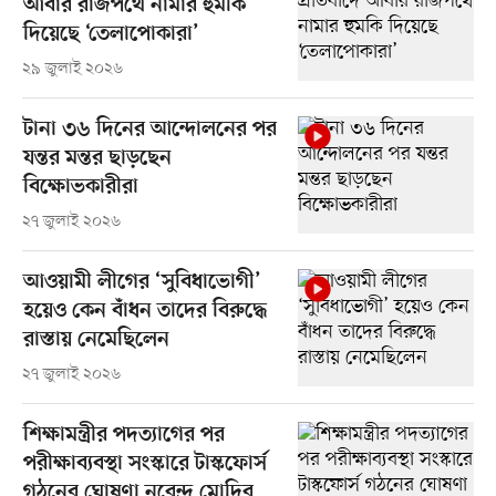
আবার রাজপথে নামার হুমকি
দিয়েছে ‘তেলাপোকারা’
২৯ জুলাই ২০২৬
টানা ৩৬ দিনের আন্দোলনের পর
যন্তর মন্তর ছাড়ছেন
বিক্ষোভকারীরা
২৭ জুলাই ২০২৬
আওয়ামী লীগের ‘সুবিধাভোগী’
হয়েও কেন বাঁধন তাদের বিরুদ্ধে
রাস্তায় নেমেছিলেন
২৭ জুলাই ২০২৬
শিক্ষামন্ত্রীর পদত্যাগের পর
পরীক্ষাব্যবস্থা সংস্কারে টাস্কফোর্স
গঠনের ঘোষণা নরেন্দ্র মোদির