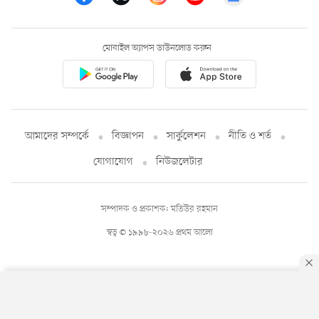
মোবাইল অ্যাপস ডাউনলোড করুন
আমাদের সম্পর্কে
বিজ্ঞাপন
সার্কুলেশন
নীতি ও শর্ত
যোগাযোগ
নিউজলেটার
সম্পাদক ও প্রকাশক: মতিউর রহমান
স্বত্ব © ১৯৯৮-২০২৬ প্রথম আলো
By using this site, you agree to our
Privacy Policy
.
OK