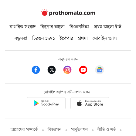
নাগরিক সংবাদ
কিশোর আলো
বিজ্ঞানচিন্তা
প্রথম আলো ট্রাস্ট
বন্ধুসভা
চিরন্তন ১৯৭১
ইপেপার
প্রথমা
মোবাইল ভ্যাস
অনুসরণ করুন
মোবাইল অ্যাপস ডাউনলোড করুন
আমাদের সম্পর্কে
বিজ্ঞাপন
সার্কুলেশন
নীতি ও শর্ত