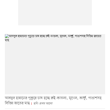
আবদুল হান্নানের পুকুরে চাষ হচ্ছে রুই-কাতলা, মৃগেল, কার্ফু, পাঙাশসহ
বিভিন্ন জাতের মাছ
ছবি: প্রথম আলো