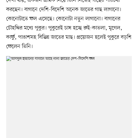
দেখা যায়, একজন শ্রমিক নিয়ে তিনি নিজেই গাছের পরিচর্যা
করছেন। বাগানে দেশি-বিদেশি অনেক জাতের গাছ লাগানো।
কোনোটাতে ফল এসেছে। কোনোটা নতুন লাগানো। বাগানের
চৌহদ্দির মধ্যে পুকুর। পুকুরেই চাষ হচ্ছে রুই-কাতলা, মৃগেল,
কার্ফু, পাঙাশসহ বিভিন্ন জাতের মাছ। প্রয়োজন হলেই পুকুরে বড়শি
ফেলেন তিনি।