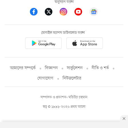
অনুসরণ করুন
মোবাইল অ্যাপস ডাউনলোড করুন
আমাদের সম্পর্কে
বিজ্ঞাপন
সার্কুলেশন
নীতি ও শর্ত
যোগাযোগ
নিউজলেটার
সম্পাদক ও প্রকাশক: মতিউর রহমান
স্বত্ব © ১৯৯৮-২০২৬ প্রথম আলো