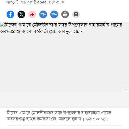
আপডেট: ০৬ আগস্ট ২০২৫, ০৪: ২৭
নিজের খামারে মৌলভীবাজার সদর উপজেলার বাহারমর্দ্দান গ্রামের
অবসরপ্রাপ্ত ব্যাংক কর্মকর্তা মো. আবদুল হান্নান
ছবি: প্রথম আলো