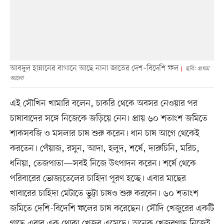
আবদুল হান্নানের বাগানে আছে নানা জাতের দেশ–বিদেশি ফল
ছবি: প্রথম
আলো
এই সৌখিন খামারি বলেন, চাকরি থেকে অবসর নেওয়ার পর
চাষাবাদের সঙ্গে নিজেকে জড়িয়ে নেন। প্রায় ৬০ শতাংশ জমিতে
শাকসবজি ও মসলার চাষ শুরু করেন। ধান চাষ আগে থেকেই
করতেন। পেঁয়াজ, রসুন, আদা, হলুদ, শর্ষে, দারুচিনি, মরিচ,
ধনিয়া, তেজপাতা—সবই নিজে উৎপাদন করেন। শর্ষে থেকে
পরিবারের ভোজ্যতেলের চাহিদা পূরণ হচ্ছে। এবার মাছের
খাবারের চাহিদা মেটাতে ভুট্টা চাষও শুরু করবেন। ৬০ শতাংশ
জমিতে দেশি-বিদেশি ফলের চাষ করেছেন। সৌদি খেজুরের একটি
গাছে এবার এক থোকা খেজুর এসেছে। অনেক খেজুরগাছ নিজেই