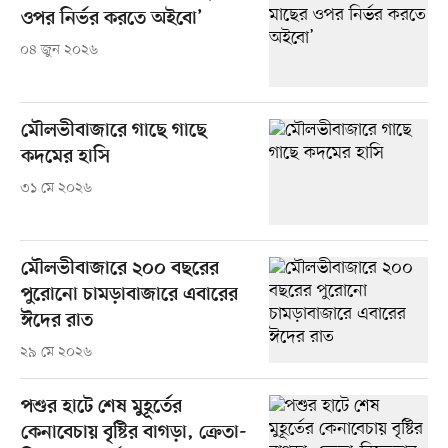
ওপর নির্ভর করতে অইবো’
০৪ জুন ২০২৬
মৌলভীবাজারে গাছে গাছে
কদমের হাসি
৩১ মে ২০২৬
মৌলভীবাজারে ২০০ বছরের
পুরোনো চামড়াবাজারে এবারের
ঈদের রাত
২৯ মে ২০২৬
পশুর হাটে শেষ মুহূর্তের
কেনাবেচায় বৃষ্টির বাগড়া, ক্রেতা-