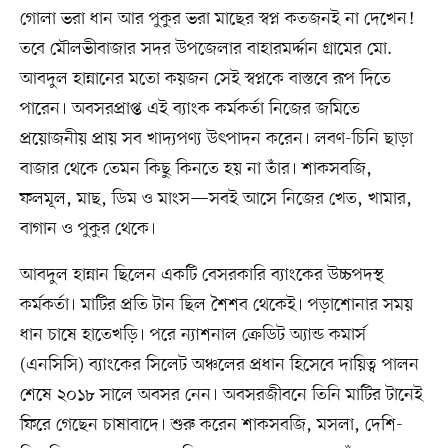
গোলা ভরা ধান আর পুকুর ভরা মাছের স্বপ্ন কতজনই না দেখেন!
তবে মৌলভীবাজার সদর উপজেলার বাহারমর্দ্দান গ্রামের মো.
আবদুল হান্নানের মতো কয়জন সেই স্বপ্নকে বাস্তবে রূপ দিতে
পারেন। অবসরপ্রাপ্ত এই ব্যাংক কর্মকর্তা নিজের জমিতে
প্রয়োজনীয় প্রায় সব খাদ্যপণ্য উৎপাদন করেন। লবণ-চিনি ছাড়া
বাজার থেকে তেমন কিছু কিনতে হয় না তাঁর। শাকসবজি,
ফলমূল, মাছ, ডিম ও মাংস—সবই আসে নিজের খেত, খামার,
বাগান ও পুকুর থেকে।
আবদুল হান্নান ছিলেন একটি বেসরকারি ব্যাংকের উচ্চপদস্থ
কর্মকর্তা। মাটির প্রতি টান ছিল শৈশব থেকেই। পড়াশোনার সময়
ধান চাষে হাতেখড়ি। পরে ন্যাশনাল ক্রেডিট অ্যান্ড কমার্স
(এনসিসি) ব্যাংকের সিলেট অঞ্চলের প্রধান হিসেবে দায়িত্ব পালন
শেষে ২০১৮ সালে অবসর নেন। অবসরজীবনে তিনি মাটির টানেই
ফিরে গেছেন চাষাবাদে। শুরু করেন শাকসবজি, মসলা, দেশি-