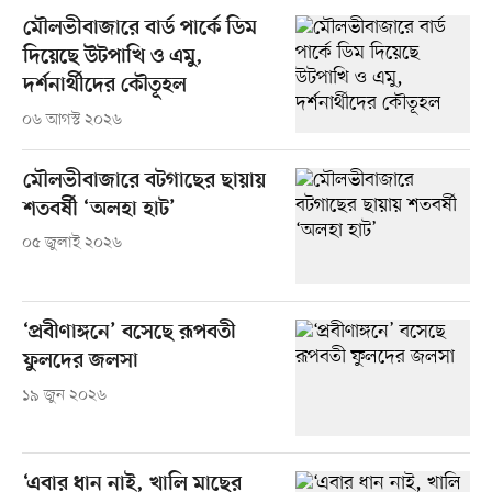
মৌলভীবাজারে বার্ড পার্কে ডিম
দিয়েছে উটপাখি ও এমু,
দর্শনার্থীদের কৌতূহল
০৬ আগস্ট ২০২৬
মৌলভীবাজারে বটগাছের ছায়ায়
শতবর্ষী ‘অলহা হাট’
০৫ জুলাই ২০২৬
‘প্রবীণাঙ্গনে’ বসেছে রূপবতী
ফুলদের জলসা
১৯ জুন ২০২৬
‘এবার ধান নাই, খালি মাছের