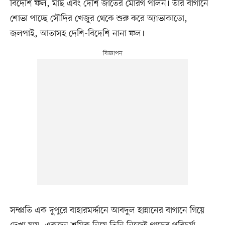
বিদেশি ফল, মাছ এবং দেশি জাতের মোরগ পালন। তাঁর বাগানে
শোভা পাচ্ছে সৌদির খেজুর থেকে শুরু করে অ্যাভাকাডো,
জলপাই, আতাসহ দেশি-বিদেশি নানা ফল।
সম্প্রতি এক দুপুরে বাহারমর্দ্দানে আবদুল হান্নানের বাগানে গিয়ে