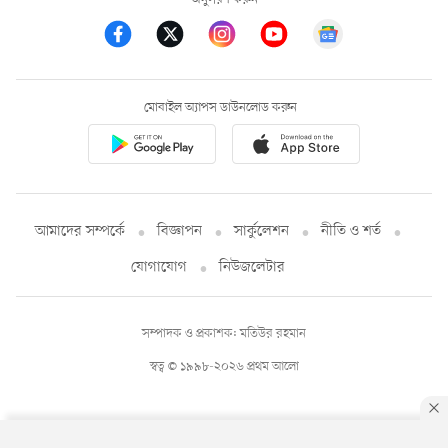
মোবাইল অ্যাপস ডাউনলোড করুন
আমাদের সম্পর্কে
বিজ্ঞাপন
সার্কুলেশন
নীতি ও শর্ত
যোগাযোগ
নিউজলেটার
সম্পাদক ও প্রকাশক: মতিউর রহমান
স্বত্ব © ১৯৯৮-২০২৬ প্রথম আলো