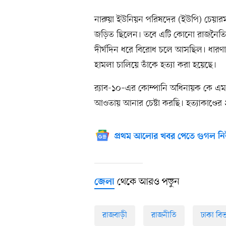
নারুয়া ইউনিয়ন পরিষদের (ইউপি) চেয়ার
জড়িত ছিলেন। তবে এটি কোনো রাজনৈতিক হ
দীর্ঘদিন ধরে বিরোধ চলে আসছিল। ধারণা
হামলা চালিয়ে তাঁকে হত্যা করা হয়েছে।
র‍্যাব-১০–এর কোম্পানি অধিনায়ক কে এ
আওতায় আনার চেষ্টা করছি। হত্যাকাণ্ডের 
প্রথম আলোর খবর পেতে গুগল নি
থেকে আরও পড়ুন
জেলা
রাজবাড়ী
রাজনীতি
ঢাকা বি