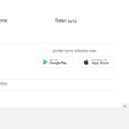
ধুসভা
চিরন্তন ১৯৭১
মোবাইল অ্যাপস ডাউনলোড করুন
েটার