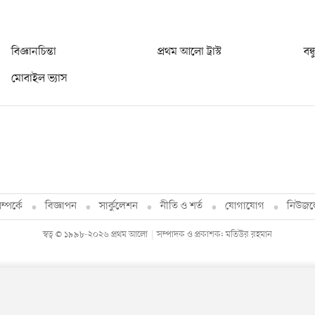
বিজ্ঞানচিন্তা
প্রথম আলো ট্রাস্ট
বন্
মোবাইল ভ্যাস
্পর্কে
বিজ্ঞাপন
সার্কুলেশন
নীতি ও শর্ত
যোগাযোগ
নিউজল
স্বত্ব © ১৯৯৮-২০২৬ প্রথম আলো
সম্পাদক ও প্রকাশক: মতিউর রহমান