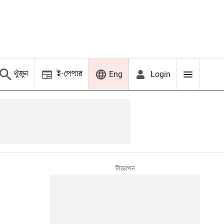
খুঁজুন
ই-পেপার
Login
Eng