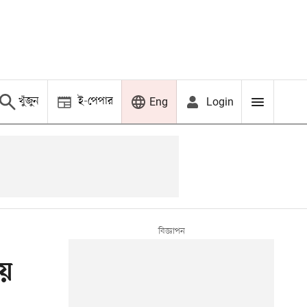
খুঁজুন
ই-পেপার
Login
Eng
ায়