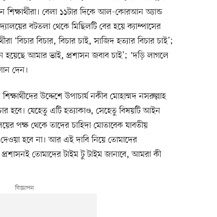
েন শিক্ষার্থীরা। বেলা ১১টার দিকে আল-কোরআন অ্যান্ড
বিদ্যালয়ের বটতলা থেকে মিছিলটি বের হয়ে ক্যাম্পাসের
্থীরা ‘বিচার বিচার, বিচার চাই, সাজিদ হত্যার বিচার চাই’;
ুন হয়েছে আমার ভাই, প্রশাসন জবাব চাই’; ‘দড়ি লাগলে
োগান দেন।
িক্ষার্থীদের উদ্দেশে উপাচার্য নকীব মোহাম্মদ নসরুল্লাহ
চার হবে। যেহেতু এটি হত্যাকাণ্ড, সেহেতু বিষয়টি আইন
্যালয়ের পক্ষ থেকে তাদের চাহিদা মোতাবেক যাবতীয়
দেওয়া হবে না। আর এই দাবি নিয়ে তোমাদের
া। প্রশাসনই তোমাদের টাইম টু টাইম জানাবে, আমরা কী