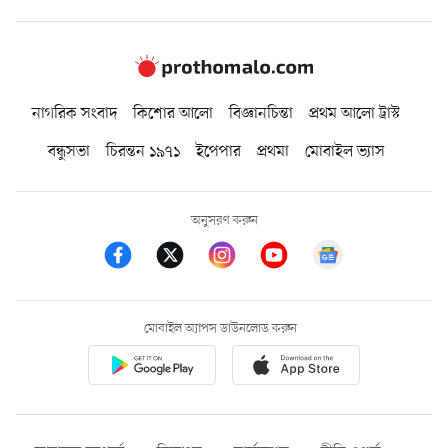
নাগরিক সংবাদ
কিশোর আলো
বিজ্ঞানচিন্তা
প্রথম আলো ট্রাস্ট
বন্ধুসভা
চিরন্তন ১৯৭১
ইপেপার
প্রথমা
মোবাইল ভ্যাস
অনুসরণ করুন
মোবাইল অ্যাপস ডাউনলোড করুন