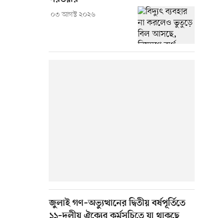
০৩ আগস্ট ২০২৬
জুলাই গণ–অভ্যুত্থানের দ্বিতীয় বর্ষপূর্তিতে
১১–দলীয় ঐক্যের কর্মসূচিতে যা থাকছে