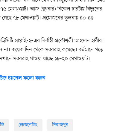
পাওয়া যাচ্ছে। গত রাতে যেখানে বিদ্যুতের চাহিদা ছিল ১২০
৭৫ মেগাওয়াট। আজ (বুধবার) বিকেল চারটায় বিদ্যুতের
া গেছে ৭৮ মেগাওয়াট। প্রয়োজনের তুলনায় ৪০-৪৫
রিসিটি সাপ্লাই-২–এর নির্বাহী প্রকৌশলী আহসান হাবীব।
ছিল না। কয়েক দিন থেকে সরবরাহ কমেছে। বর্তমানে গড়ে
সেখানে সরবরাহ পাওয়া যাচ্ছে ১৮-২০ মেগাওয়াট।
উজ চ্যানেল ফলো করুন
্তি
লোডশেডিং
দিনাজপুর