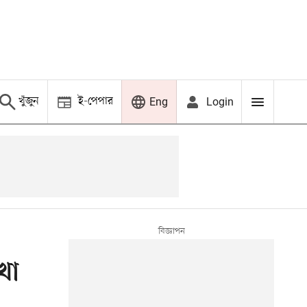
খুঁজুন
ই-পেপার
Login
Eng
খা