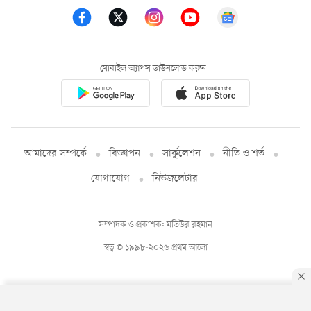
মোবাইল অ্যাপস ডাউনলোড করুন
আমাদের সম্পর্কে
বিজ্ঞাপন
সার্কুলেশন
নীতি ও শর্ত
যোগাযোগ
নিউজলেটার
সম্পাদক ও প্রকাশক: মতিউর রহমান
স্বত্ব © ১৯৯৮-২০২৬ প্রথম আলো