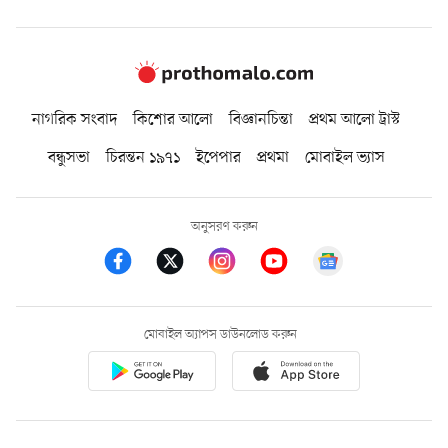
নাগরিক সংবাদ
কিশোর আলো
বিজ্ঞানচিন্তা
প্রথম আলো ট্রাস্ট
বন্ধুসভা
চিরন্তন ১৯৭১
ইপেপার
প্রথমা
মোবাইল ভ্যাস
অনুসরণ করুন
মোবাইল অ্যাপস ডাউনলোড করুন