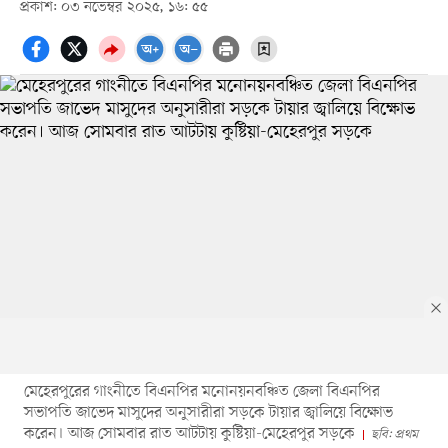
প্রকাশ: ০৩ নভেম্বর ২০২৫, ১৬: ৫৫
মেহেরপুরের গাংনীতে বিএনপির মনোনয়নবঞ্চিত জেলা বিএনপির
সভাপতি জাভেদ মাসুদের অনুসারীরা সড়কে টায়ার জ্বালিয়ে বিক্ষোভ
করেন। আজ সোমবার রাত আটটায় কুষ্টিয়া-মেহেরপুর সড়কে
ছবি: প্রথম