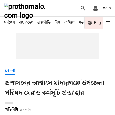
Login
সর্বশেষ
বাংলাদেশ
রাজনীতি
বিশ্ব
বাণিজ্য
মতামত
খেলা
Eng
বিনো
জেলা
প্রশাসনের আশ্বাসে মাদারগঞ্জে উপজেলা
পরিষদ ঘেরাও কর্মসূচি প্রত্যাহার
প্রতিনিধি
জামালপুর