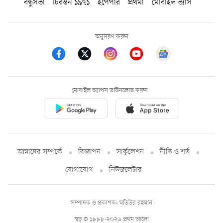
বন্ধুসভা
চিরন্তন ১৯৭১
ইপেপার
প্রথমা
মোবাইল ভ্যাস
অনুসরণ করুন
মোবাইল অ্যাপস ডাউনলোড করুন
আমাদের সম্পর্কে
বিজ্ঞাপন
সার্কুলেশন
নীতি ও শর্ত
যোগাযোগ
নিউজলেটার
সম্পাদক ও প্রকাশক: মতিউর রহমান
স্বত্ব © ১৯৯৮-২০২৬ প্রথম আলো