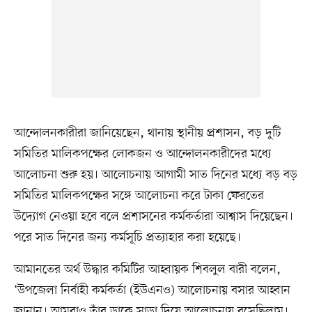
আন্দোলনকারীরা জানিয়েছেন, থানায় স্থানীয় প্রশাসন, বড় দুটি
সমিতির মালিকপক্ষের লোকজন ও আন্দোলনকারীদের মধ্যে
আলোচনা শুরু হয়। আলোচনায় আগামী সাত দিনের মধ্যে বড় বড়
সমিতির মালিকপক্ষের সঙ্গে আলোচনা করে টাকা ফেরতের
উদ্যোগ নেওয়া হবে বলে প্রশাসনের কর্মকর্তারা আশ্বাস দিয়েছেন।
পরে সাত দিনের জন্য কর্মসূচি প্রত্যাহার করা হয়েছে।
আমানতের অর্থ উদ্ধার কমিটির আহ্বায়ক শিবলুল বারী বলেন,
‘উপজেলা নির্বাহী কর্মকর্তা (ইউএনও) আলোচনায় বসার আহ্বান
জানান। আমরাও তাঁর ডাকে সাড়া দিয়ে আলোচনায় বসেছিলাম।