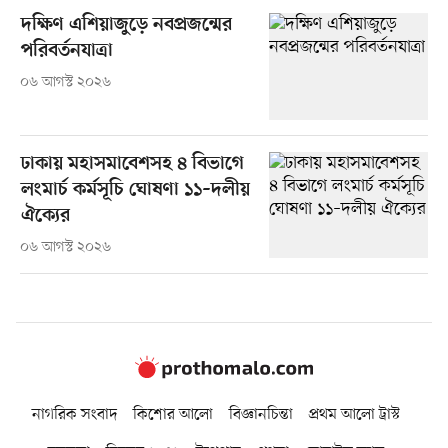
দক্ষিণ এশিয়াজুড়ে নবপ্রজন্মের
পরিবর্তনযাত্রা
০৬ আগস্ট ২০২৬
ঢাকায় মহাসমাবেশসহ ৪ বিভাগে
লংমার্চ কর্মসূচি ঘোষণা ১১–দলীয়
ঐক্যের
০৬ আগস্ট ২০২৬
নাগরিক সংবাদ
কিশোর আলো
বিজ্ঞানচিন্তা
প্রথম আলো ট্রাস্ট