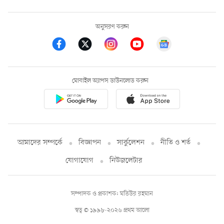
অনুসরণ করুন
মোবাইল অ্যাপস ডাউনলোড করুন
আমাদের সম্পর্কে
বিজ্ঞাপন
সার্কুলেশন
নীতি ও শর্ত
যোগাযোগ
নিউজলেটার
সম্পাদক ও প্রকাশক: মতিউর রহমান
স্বত্ব © ১৯৯৮-২০২৬ প্রথম আলো