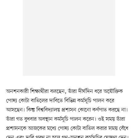
অনশনকারী শিক্ষার্থীরা বলছেন, তাঁরা দীর্ঘদিন ধরে অযৌক্তিক
পোষ্য কোটা বাতিলের দাবিতে বিভিন্ন কর্মসূচি পালন করে
আসছেন। কিন্তু বিশ্ববিদ্যালয় প্রশাসন কোনো কর্ণপাত করছে না।
তাঁরা গত বুধবার অবস্থান কর্মসূচি পালন করেন। ওই সময় তাঁরা
প্রশাসনকে আজকের মধ্যে পোষ্য কোটা বাতিল করার সময় বেঁধে
দেন এবং দাবি পূরণ না হলে গণ–অনশন কর্মসূচির ঘোষণা দেন।