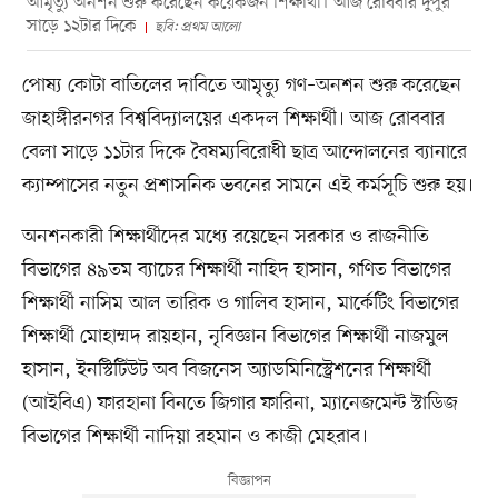
আমৃত্যু অনশন শুরু করেছেন কয়েকজন শিক্ষার্থী। আজ রোববার দুপুর
সাড়ে ১২টার দিকে
ছবি: প্রথম আলো
পোষ্য কোটা বাতিলের দাবিতে আমৃত্যু গণ–অনশন শুরু করেছেন
জাহাঙ্গীরনগর বিশ্ববিদ্যালয়ের একদল শিক্ষার্থী। আজ রোববার
বেলা সাড়ে ১১টার দিকে বৈষম্যবিরোধী ছাত্র আন্দোলনের ব্যানারে
ক্যাম্পাসের নতুন প্রশাসনিক ভবনের সামনে এই কর্মসূচি শুরু হয়।
অনশনকারী শিক্ষার্থীদের মধ্যে রয়েছেন সরকার ও রাজনীতি
বিভাগের ৪৯তম ব্যাচের শিক্ষার্থী নাহিদ হাসান, গণিত বিভাগের
শিক্ষার্থী নাসিম আল তারিক ও গালিব হাসান, মার্কেটিং বিভাগের
শিক্ষার্থী মোহাম্মদ রায়হান, নৃবিজ্ঞান বিভাগের শিক্ষার্থী নাজমুল
হাসান, ইনস্টিটিউট অব বিজনেস অ্যাডমিনিস্ট্রেশনের শিক্ষার্থী
(আইবিএ) ফারহানা বিনতে জিগার ফারিনা, ম্যানেজমেন্ট স্টাডিজ
বিভাগের শিক্ষার্থী নাদিয়া রহমান ও কাজী মেহরাব।