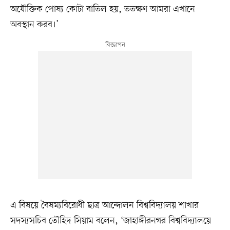
অযৌক্তিক পোষ্য কোটা বাতিল হয়, ততক্ষণ আমরা এখানে
অবস্থান করব।’
এ বিষয়ে বৈষম্যবিরোধী ছাত্র আন্দোলন বিশ্ববিদ্যালয় শাখার
সদস্যসচিব তৌহিদ সিয়াম বলেন, ‘জাহাঙ্গীরনগর বিশ্ববিদ্যালয়ে