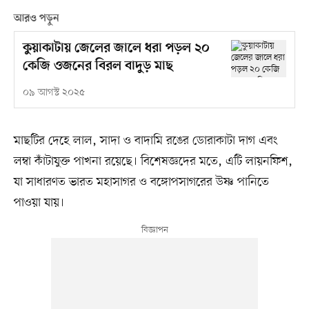
আরও পড়ুন
কুয়াকাটায় জেলের জালে ধরা পড়ল ২০
কেজি ওজনের বিরল বাদুড় মাছ
০৯ আগস্ট ২০২৫
মাছটির দেহে লাল, সাদা ও বাদামি রঙের ডোরাকাটা দাগ এবং
লম্বা কাঁটাযুক্ত পাখনা রয়েছে। বিশেষজ্ঞদের মতে, এটি লায়নফিশ,
যা সাধারণত ভারত মহাসাগর ও বঙ্গোপসাগরের উষ্ণ পানিতে
পাওয়া যায়।