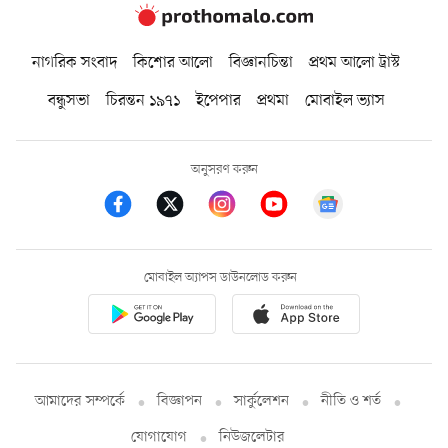
নাগরিক সংবাদ
কিশোর আলো
বিজ্ঞানচিন্তা
প্রথম আলো ট্রাস্ট
বন্ধুসভা
চিরন্তন ১৯৭১
ইপেপার
প্রথমা
মোবাইল ভ্যাস
অনুসরণ করুন
মোবাইল অ্যাপস ডাউনলোড করুন
আমাদের সম্পর্কে
বিজ্ঞাপন
সার্কুলেশন
নীতি ও শর্ত
যোগাযোগ
নিউজলেটার