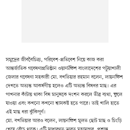
সমুদ্রের জীববৈচিত্র্য, পরিবেশ-প্রতিবেশ নিয়ে কাজ করা
আন্তর্জাতিক গবেষণাপ্রতিষ্ঠান ওয়ার্ল্ডফিশ বাংলাদেশের পটুয়াখালী
জেলার গবেষণা সহকারী মো. বখতিয়ার রহমান বলেন, লায়নফিশ
দেখতে অত্যন্ত আকর্ষণীয় হলেও এটি অত্যন্ত বিষধর মাছ। এর
পাখনার কাঁটায় থাকা বিষ মানুষকে দংশন করলে তীব্র ব্যথা, ফুলে
যাওয়া এবং কখনো কখনো শ্বাসকষ্ট হতে পারে। তাই খালি হাতে
এই মাছ ধরা ঝুঁকিপূর্ণ।
মো. বখতিয়ার আরও বলেন, লায়নফিশ মূলত ছোট মাছ ও চিংড়ি
খেয়ে বেঁচে থাকে। এটি সাধারণত ভারত মহাসাগর, প্রশান্ত