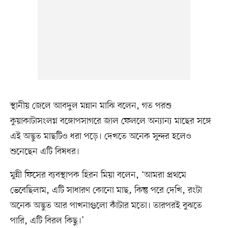
স্থানীয় জেলে আবদুল মন্নান মাঝি বলেন, গত পরশু
কুয়াকাটাসংলগ্ন বঙ্গোপসাগরে জাল ফেললে অন্যান্য মাছের সঙ্গে
এই অদ্ভুত মাছটিও ধরা পড়ে। দেখতে অনেক সুন্দর হলেও
শুনেছেন এটি বিষধর।
মুন্নী ফিসের ব্যবস্থাপক হিরন মিয়া বলেন, ‘আমরা প্রথমে
ভেবেছিলাম, এটি সাধারণ কোনো মাছ, কিন্তু পরে দেখি, রংটা
অনেক অদ্ভুত আর পাখনাগুলো কাঁটার মতো। তারপরই বুঝতে
পারি, এটি বিরল কিছু।’