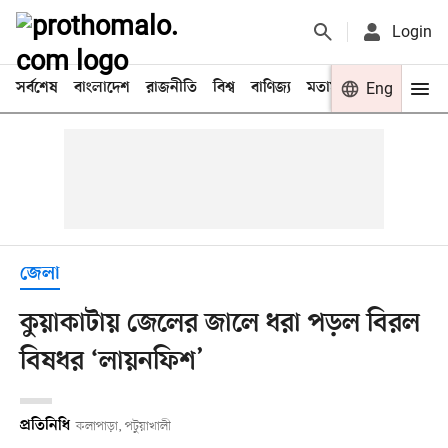
Login
সর্বশেষ
বাংলাদেশ
রাজনীতি
বিশ্ব
বাণিজ্য
মতামত
খেলা
Eng
বিনো
জেলা
কুয়াকাটায় জেলের জালে ধরা পড়ল বিরল
বিষধর ‘লায়নফিশ’
প্রতিনিধি
কলাপাড়া, পটুয়াখালী