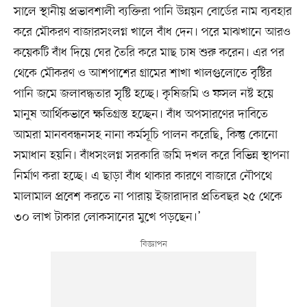
সালে স্থানীয় প্রভাবশালী ব্যক্তিরা পানি উন্নয়ন বোর্ডের নাম ব্যবহার
করে মৌকরণ বাজারসংলগ্ন খালে বাঁধ দেন। পরে মাঝখানে আরও
কয়েকটি বাঁধ দিয়ে ঘের তৈরি করে মাছ চাষ শুরু করেন। এর পর
থেকে মৌকরণ ও আশপাশের গ্রামের শাখা খালগুলোতে বৃষ্টির
পানি জমে জলাবদ্ধতার সৃষ্টি হচ্ছে। কৃষিজমি ও ফসল নষ্ট হয়ে
মানুষ আর্থিকভাবে ক্ষতিগ্রস্ত হচ্ছেন। বাঁধ অপসারণের দাবিতে
আমরা মানববন্ধনসহ নানা কর্মসূচি পালন করেছি, কিন্তু কোনো
সমাধান হয়নি। বাঁধসংলগ্ন সরকারি জমি দখল করে বিভিন্ন স্থাপনা
নির্মাণ করা হচ্ছে। এ ছাড়া বাঁধ থাকার কারণে বাজারে নৌপথে
মালামাল প্রবেশ করতে না পারায় ইজারাদার প্রতিবছর ২৫ থেকে
৩০ লাখ টাকার লোকসানের মুখে পড়ছেন।’