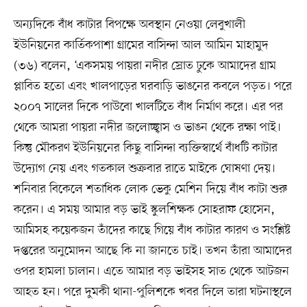
অন্যদিকে বাঁধ কাটার বিপক্ষে অবস্থান নেওয়া লেবুখালী
ইউনিয়নের কার্তিকপাশা গ্রামের বাসিন্দা আল আমিন মাহামুদ
(৩৬) বলেন, ‘একসময় পায়রা নদীর স্রোত ঢুকে আমাদের গ্রাম
প্লাবিত হতো এবং খালপাড়ের ঘরবাড়ি ভাঙনের কবলে পড়ত। পরে
২০০৭ সালের দিকে পাউবো খালটিতে বাঁধ নির্মাণ করে। এর পর
থেকে আমরা পায়রা নদীর জলোচ্ছ্বাস ও ভাঙন থেকে রক্ষা পাই।
কিন্তু মৌকরণ ইউনিয়নের কিছু বাসিন্দা ব্যক্তিস্বার্থে বাঁধটি কাটার
উদ্যোগ নেয় এবং গতকাল শুক্রবার রাতে মাইকে ঘোষণা দেয়।
শনিবার বিকেলে শতাধিক লোক ভেকু মেশিন দিয়ে বাঁধ কাটা শুরু
করেন। এ সময় আমার বড় ভাই স্কুলশিক্ষক সোহরাফ হোসেন,
আমিসহ কয়েকজন তাঁদের কাছে গিয়ে বাঁধ কাটার কারণ ও সংশ্লিষ্ট
দপ্তরের অনুমোদন আছে কি না জানতে চাই। তখন তাঁরা আমাদের
ওপর হামলা চালান। এতে আমার বড় ভাইসহ সাত থেকে আটজন
আহত হন। পরে দুমকী থানা-পুলিশকে খবর দিলে তারা ঘটনাস্থলে