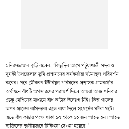
মনিরুজ্জামান কুট্টি বলেন, ‘কিছুদিন আগে পটুয়াখালী সদর ও
দুমকী উপজেলার ভূমি প্রশাসনের কর্মকর্তারা ঘটনাস্থল পরিদর্শন
করেন। পরে মৌকরণ ইউনিয়ন পরিষদের প্রশাসক গ্রামবাসীর
অর্থায়নে বাঁধটি অপসারণের পরামর্শ দিলে আমরা আজ শনিবার
ভেকু মেশিনের মাধ্যমে বাঁধ কাটার উদ্যোগ নিই। কিন্তু খালের
অপর প্রান্তের বাসিন্দারা এতে বাধা দিলে সংঘর্ষের ঘটনা ঘটে।
এতে বাঁধ কাটার পক্ষে থাকা ১০ থেকে ১২ জন আহত হন। আহত
ব্যক্তিদের স্থানীয়ভাবে চিকিৎসা দেওয়া হয়েছে।’