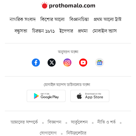
নাগরিক সংবাদ
কিশোর আলো
বিজ্ঞানচিন্তা
প্রথম আলো ট্রাস্ট
বন্ধুসভা
চিরন্তন ১৯৭১
ইপেপার
প্রথমা
মোবাইল ভ্যাস
অনুসরণ করুন
মোবাইল অ্যাপস ডাউনলোড করুন
আমাদের সম্পর্কে
বিজ্ঞাপন
সার্কুলেশন
নীতি ও শর্ত
যোগাযোগ
নিউজলেটার