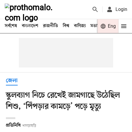
Login
সর্বশেষ
বাংলাদেশ
রাজনীতি
বিশ্ব
বাণিজ্য
মতামত
খেলা
Eng
বিনো
জেলা
স্কুলব্যাগ নিচে রেখেই জামগাছে উঠেছিল
শিশু, ‘পিঁপড়ার কামড়ে’ পড়ে মৃত্যু
প্রতিনিধি
খাগড়াছড়ি