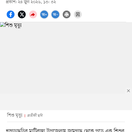
প্রকাশ: ২৪ জুন ২০২৬, ১৩: ৩২
শিশু মৃত্যু
প্রতীকী ছবি
খাগড়াছড়ির মাটিরাঙ্গা উপজেলায় জামগাছ থেকে পড়ে এক শিশুর