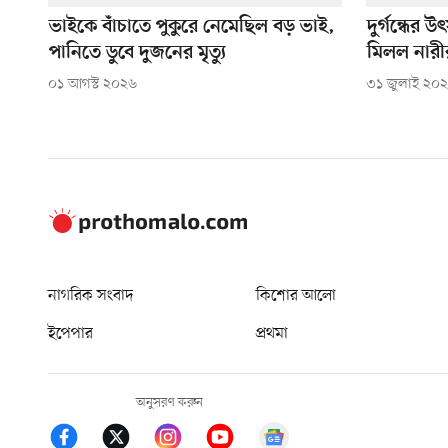
ভাইকে বাঁচাতে পুকুরে নেমেছিল বড় ভাই,
দুর্গন্ধের 
পানিতে ডুবে দুজনের মৃত্যু
মিলল নারী
০১ আগস্ট ২০২৬
৩১ জুলাই ২০
নাগরিক সংবাদ
কিশোর আলো
ইপেপার
প্রথমা
অনুসরণ করুন