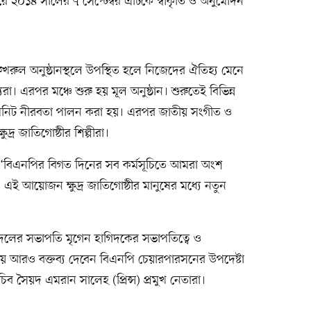
 ২০১৪ সালের ৭ সেপ্টেম্বর এটিকে স্বীকৃতি ও অনুমোদন
খরুল অনুষ্ঠানস্থলে উপস্থিত হলে নিজেদের ঐতিহ্য মেনে
েরা। এরপর মঞ্চে শুরু হয় মূল অনুষ্ঠান। শুরুতেই বিভিন্ন
এক মিনিট নীরবতা পালন করা হয়। এরপর জাতীয় সংগীত ও
র জাতিগোষ্ঠীর শিল্পীরা।
, ‘বিএনপির বিগত দিনের সব কর্মসূচিতে আমরা অংশ
এই আয়োজন ক্ষুদ্র জাতিগোষ্ঠীর মানুষের মধ্যে নতুন
ঠী দলের সভাপতি মৃগেন হাগিদকের সভাপতিত্বে ও
ায় আরও বক্তব্য দেবেন বিএনপি চেয়ারপারসনের উপদেষ্টা
িব সৈয়দ এমরান সালেহ (প্রিন্স) প্রমুখ নেতারা।