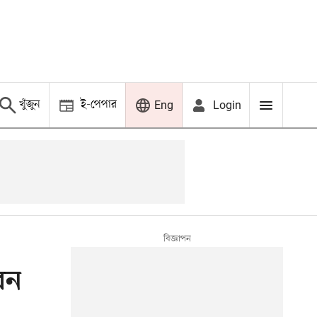
খুঁজুন
ই-পেপার
Login
Eng
বেন