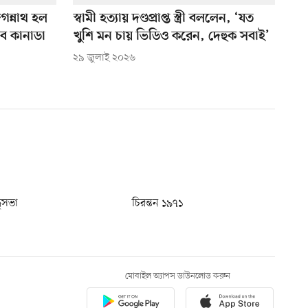
গন্নাথ হল
স্বামী হত্যায় দণ্ডপ্রাপ্ত স্ত্রী বললেন, ‘যত
ব কানাডা
খুশি মন চায় ভিডিও করেন, দেহুক সবাই’
২৯ জুলাই ২০২৬
ধুসভা
চিরন্তন ১৯৭১
মোবাইল অ্যাপস ডাউনলোড করুন