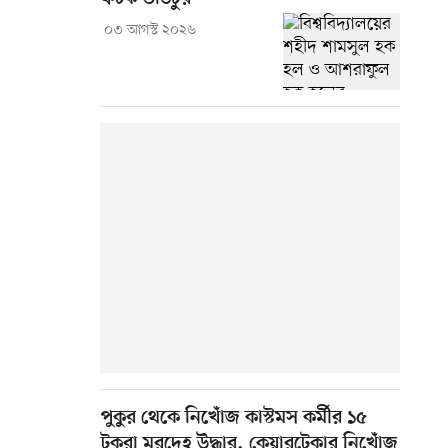
০৩ আগস্ট ২০২৬
পুকুর থেকে নিখোঁজ কাস্টমস কর্মীর ১৫
টুকরা মরদেহ উদ্ধার, কেয়ারটেকার নিখোঁজ