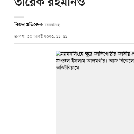
তারেক রহমানও
নিজস্ব প্রতিবেদক
ময়মনসিংহ
প্রকাশ: ৩০ আগস্ট ২০২৫, ১১: ৫১