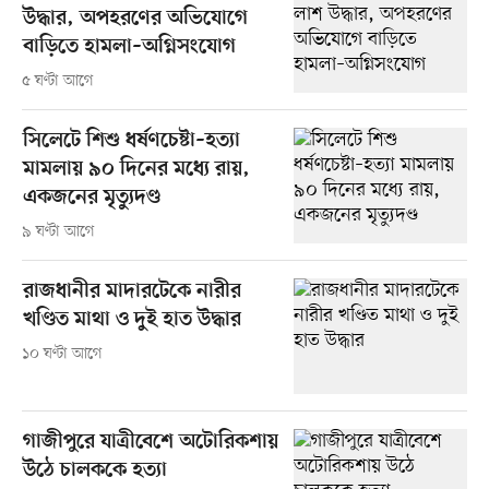
উদ্ধার, অপহরণের অভিযোগে
বাড়িতে হামলা–অগ্নিসংযোগ
৫ ঘণ্টা আগে
সিলেটে শিশু ধর্ষণচেষ্টা–হত্যা
মামলায় ৯০ দিনের মধ্যে রায়,
একজনের মৃত্যুদণ্ড
৯ ঘণ্টা আগে
রাজধানীর মাদারটেকে নারীর
খণ্ডিত মাথা ও দুই হাত উদ্ধার
১০ ঘণ্টা আগে
গাজীপুরে যাত্রীবেশে অটোরিকশায়
উঠে চালককে হত্যা