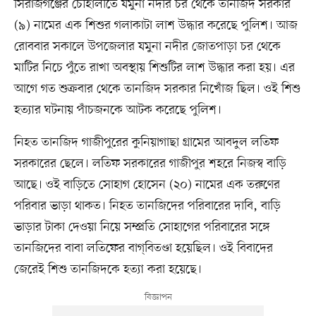
সিরাজগঞ্জের চৌহালীতে যমুনা নদীর চর থেকে তানজিদ সরকার
(৯) নামের এক শিশুর গলাকাটা লাশ উদ্ধার করেছে পুলিশ। আজ
রোববার সকালে উপজেলার যমুনা নদীর জোতপাড়া চর থেকে
মাটির নিচে পুঁতে রাখা অবস্থায় শিশুটির লাশ উদ্ধার করা হয়। এর
আগে গত শুক্রবার থেকে তানজিদ সরকার নিখোঁজ ছিল। ওই শিশু
হত্যার ঘটনায় পাঁচজনকে আটক করেছে পুলিশ।
নিহত তানজিদ গাজীপুরের কুনিয়াগাছা গ্রামের আবদুল লতিফ
সরকারের ছেলে। লতিফ সরকারের গাজীপুর শহরে নিজস্ব বাড়ি
আছে। ওই বাড়িতে সোহাগ হোসেন (২০) নামের এক তরুণের
পরিবার ভাড়া থাকত। নিহত তানজিদের পরিবারের দাবি, বাড়ি
ভাড়ার টাকা দেওয়া নিয়ে সম্প্রতি সোহাগের পরিবারের সঙ্গে
তানজিদের বাবা লতিফের বাগ্‌বিতণ্ডা হয়েছিল। ওই বিবাদের
জেরেই শিশু তানজিদকে হত্যা করা হয়েছে।