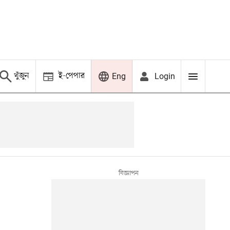
খুঁজুন
ই-পেপার
Login
Eng