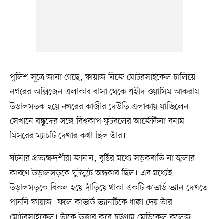
পুলিশ সূত্রে জানা গেছে, ফায়াজ নিজে মোটরসাইকেল চালিয়ে
নগরের অক্সিজেন এলাকার বাসা থেকে শহীদ ওয়াসিম আকরাম
উড়ালসড়ক হয়ে নগরের কাজীর দেউড়ি এলাকায় যাচ্ছিলেন।
সেখানে বন্ধুদের সঙ্গে বিশ্বকাপ ফুটবলের আর্জেন্টিনা বনাম
মিসরের ম্যাচটি দেখার কথা ছিল তাঁর।
ঘটনার প্রত্যক্ষদর্শীরা জানান, বৃষ্টির মধ্যে সড়কবাতি না জ্বলার
কারণে উড়ালসড়কে ঘুটঘুটে অন্ধকার ছিল। এর মধ্যেই
উড়ালসড়কে বিকল হয়ে দাঁড়িয়ে থাকা একটি কাভার্ড ভ্যান দেখতে
পাননি ফায়াজ। ফলে কাভার্ড ভ্যানটিকে ধাক্কা দেয় তাঁর
মোটরসাইকেল। তাঁকে উদ্ধার করে চট্টগ্রাম মেডিকেল কলেজ