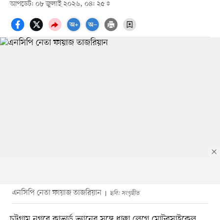
আপডেট: ০৮ জুলাই ২০২৬, ০৪: ২৫
এনসিপি নেতা ফায়াজ তাজরিয়ান
ছবি: সংগৃহীত
চট্টগ্রাম নগরে কাভার্ড ভ্যানের সঙ্গে ধাক্কা লেগে মোটরসাইকেল