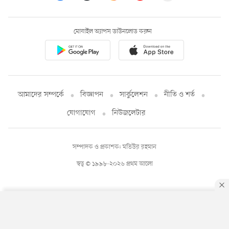
মোবাইল অ্যাপস ডাউনলোড করুন
আমাদের সম্পর্কে
বিজ্ঞাপন
সার্কুলেশন
নীতি ও শর্ত
যোগাযোগ
নিউজলেটার
সম্পাদক ও প্রকাশক: মতিউর রহমান
স্বত্ব © ১৯৯৮-২০২৬ প্রথম আলো
By using this site, you agree to our
Privacy Policy
.
OK