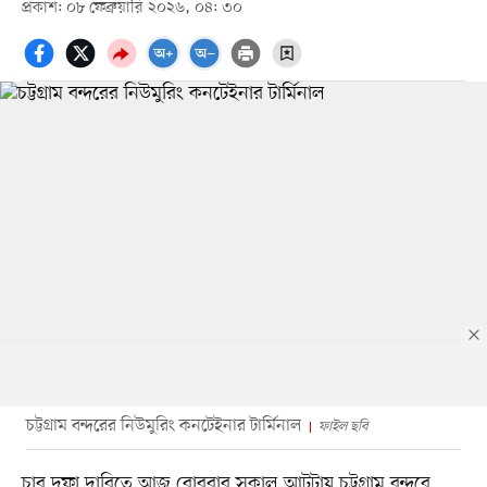
প্রকাশ: ০৮ ফেব্রুয়ারি ২০২৬, ০৪: ৩০
চট্টগ্রাম বন্দরের নিউমুরিং কনটেইনার টার্মিনাল
ফাইল ছবি
চার দফা দাবিতে আজ রোববার সকাল আটটায় চট্টগ্রাম বন্দরে