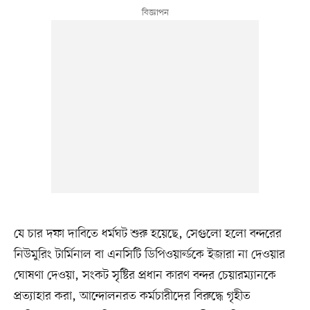
যে চার দফা দাবিতে ধর্মঘট শুরু হয়েছে, সেগুলো হলো বন্দরের
নিউমুরিং টার্মিনাল বা এনসিটি ডিপিওয়ার্ল্ডকে ইজারা না দেওয়ার
ঘোষণা দেওয়া, সংকট সৃষ্টির প্রধান কারণ বন্দর চেয়ারম্যানকে
প্রত্যাহার করা, আন্দোলনরত কর্মচারীদের বিরুদ্ধে গৃহীত