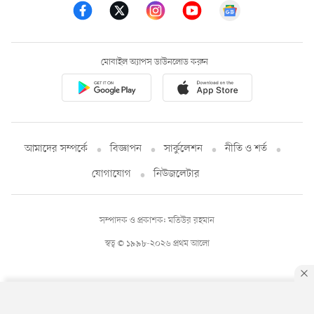
মোবাইল অ্যাপস ডাউনলোড করুন
আমাদের সম্পর্কে
বিজ্ঞাপন
সার্কুলেশন
নীতি ও শর্ত
যোগাযোগ
নিউজলেটার
সম্পাদক ও প্রকাশক: মতিউর রহমান
স্বত্ব © ১৯৯৮-২০২৬ প্রথম আলো