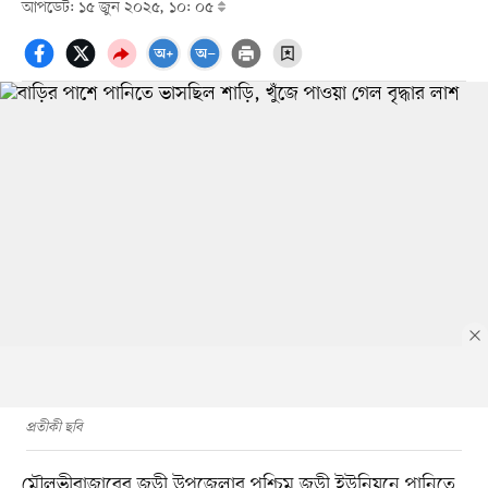
আপডেট: ১৫ জুন ২০২৫, ১০: ০৫
প্রতীকী ছবি
মৌলভীবাজারের জুড়ী উপজেলার পশ্চিম জুড়ী ইউনিয়নে পানিতে