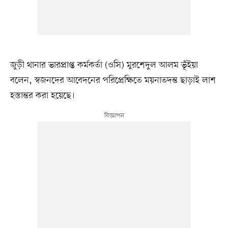
জুড়ী থানার ভারপ্রাপ্ত কর্মকর্তা (ওসি) মুরশেদুল আলম ভূঁইয়া
বলেন, স্বজনদের আবেদনের পরিপ্রেক্ষিতে ময়নাতদন্ত ছাড়াই লাশ
হস্তান্তর করা হয়েছে।