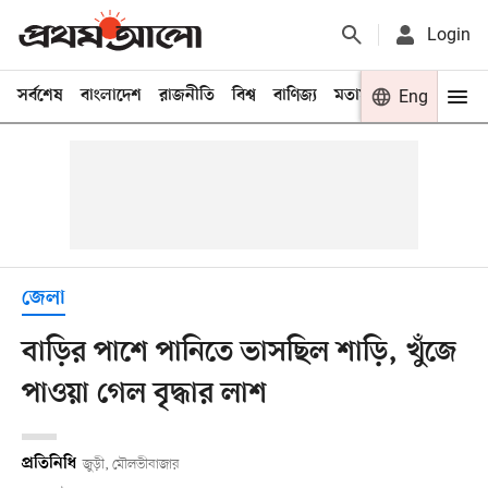
Login
সর্বশেষ
বাংলাদেশ
রাজনীতি
বিশ্ব
বাণিজ্য
মতামত
খেলা
Eng
বিনো
জেলা
বাড়ির পাশে পানিতে ভাসছিল শাড়ি, খুঁজে
পাওয়া গেল বৃদ্ধার লাশ
প্রতিনিধি
জুড়ী, মৌলভীবাজার