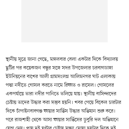
স্থানীয় সূত্রে জানা গেছে, মঙ্গলবার বেলা একটার দিকে বিদ্যালয়
ছুটির পর কয়েকজন বন্ধুর সঙ্গে সদর উপজেলার চরবাগডাঙ্গা
ইউনিয়নের বাখের আলী গ্রামসংলগ্ন আলিমনগর ঘাট এলাকায়
পদ্মা নদীতে গোসল করতে নামে রিফাত ও রাসেল। গোসলের
একপর্যায়ে তারা নদীর পানিতে তলিয়ে যায়। স্থানীয় বাসিন্দাদের
চেষ্টায় তাদের উদ্ধার করা সম্ভব হয়নি। খবর পেয়ে বিকেল চারটার
দিকে চাঁপাইনবাবগঞ্জ ফায়ার সার্ভিস উদ্ধার অভিযান শুরু করে।
পরে রাজশাহী থেকে আসা ফায়ার সার্ভিসের ডুবুরি দল অভিযানে
যোগ দেয়। প্রায় দুই ঘণ্টার চেষ্টায় সন্ধ্যা সোয়া ছয়টার দিকে দুই