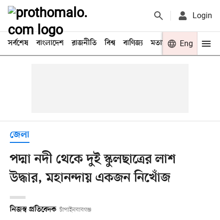
Login
সর্বশেষ
বাংলাদেশ
রাজনীতি
বিশ্ব
বাণিজ্য
মতামত
খেলা
Eng
বিনো
জেলা
পদ্মা নদী থেকে দুই স্কুলছাত্রের লাশ
উদ্ধার, মহানন্দায় একজন নিখোঁজ
নিজস্ব প্রতিবেদক
চাঁপাইনবাবগঞ্জ