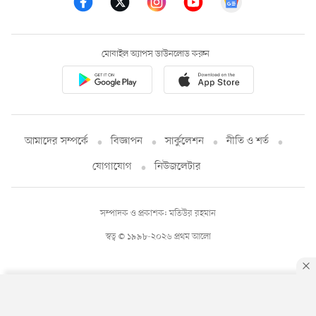
মোবাইল অ্যাপস ডাউনলোড করুন
আমাদের সম্পর্কে
বিজ্ঞাপন
সার্কুলেশন
নীতি ও শর্ত
যোগাযোগ
নিউজলেটার
সম্পাদক ও প্রকাশক: মতিউর রহমান
স্বত্ব © ১৯৯৮-২০২৬ প্রথম আলো
By using this site, you agree to our
Privacy Policy
.
OK