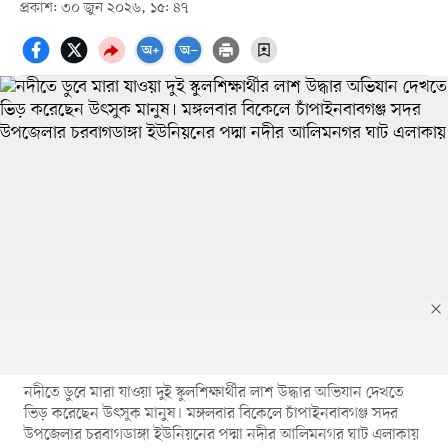
প্রকাশ: ৩০ জুন ২০২৬, ১৫: ৪৭
নদীতে ডুবে মারা যাওয়া দুই স্কুলশিক্ষার্থীর লাশ উদ্ধার অভিযান দেখতে
ভিড় করেছেন উৎসুক মানুষ। মঙ্গলবার বিকেলে চাঁপাইনবাবগঞ্জ সদর
উপজেলার চরবাগডাঙ্গা ইউনিয়নের পদ্মা নদীর আলিমনগর ঘাট এলাকায়