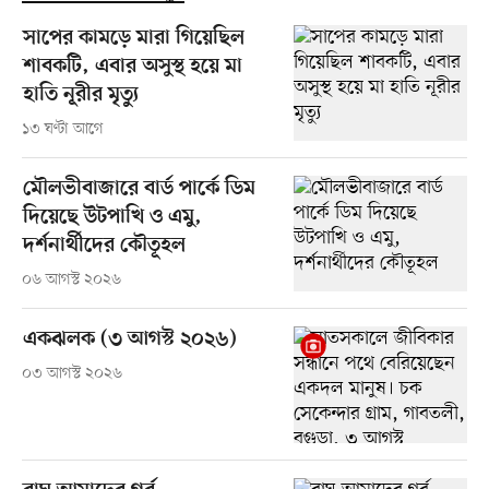
সাপের কামড়ে মারা গিয়েছিল
শাবকটি, এবার অসুস্থ হয়ে মা
হাতি নূরীর মৃত্যু
১৩ ঘণ্টা আগে
মৌলভীবাজারে বার্ড পার্কে ডিম
দিয়েছে উটপাখি ও এমু,
দর্শনার্থীদের কৌতূহল
০৬ আগস্ট ২০২৬
একঝলক (৩ আগস্ট ২০২৬)
০৩ আগস্ট ২০২৬