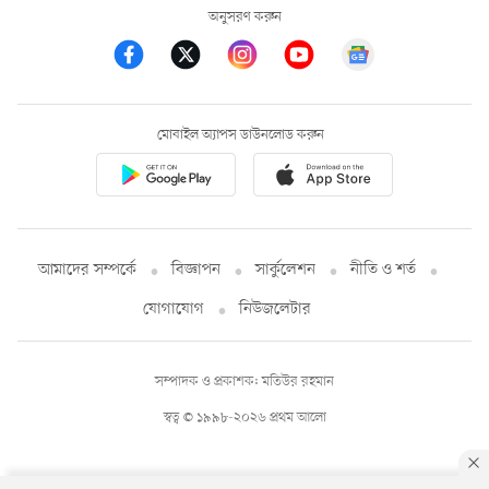
অনুসরণ করুন
মোবাইল অ্যাপস ডাউনলোড করুন
আমাদের সম্পর্কে
বিজ্ঞাপন
সার্কুলেশন
নীতি ও শর্ত
যোগাযোগ
নিউজলেটার
সম্পাদক ও প্রকাশক: মতিউর রহমান
স্বত্ব © ১৯৯৮-২০২৬ প্রথম আলো