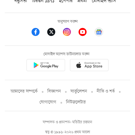
বন্ধুসভা
চিরন্তন ১৯৭১
ইপেপার
প্রথমা
মোবাইল ভ্যাস
অনুসরণ করুন
মোবাইল অ্যাপস ডাউনলোড করুন
আমাদের সম্পর্কে
বিজ্ঞাপন
সার্কুলেশন
নীতি ও শর্ত
যোগাযোগ
নিউজলেটার
সম্পাদক ও প্রকাশক: মতিউর রহমান
স্বত্ব © ১৯৯৮-২০২৬ প্রথম আলো