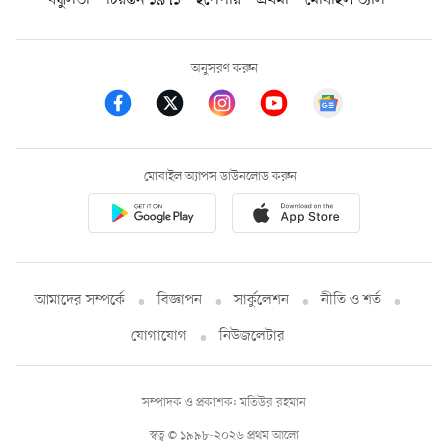
অনুসরণ করুন
মোবাইল অ্যাপস ডাউনলোড করুন
আমাদের সম্পর্কে
বিজ্ঞাপন
সার্কুলেশন
নীতি ও শর্ত
যোগাযোগ
নিউজলেটার
সম্পাদক ও প্রকাশক: মতিউর রহমান
স্বত্ব © ১৯৯৮-২০২৬ প্রথম আলো