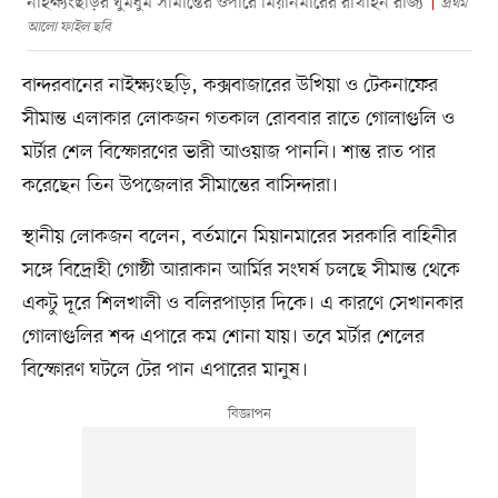
নাইক্ষ্যংছড়ির ঘুমধুম সীমান্তের ওপারে মিয়ানমারের রাখাইন রাজ্য
প্রথম
আলো ফাইল ছবি
বান্দরবানের নাইক্ষ্যংছড়ি, কক্সবাজারের উখিয়া ও টেকনাফের
সীমান্ত এলাকার লোকজন গতকাল রোববার রাতে গোলাগুলি ও
মর্টার শেল বিস্ফোরণের ভারী আওয়াজ পাননি। শান্ত রাত পার
করেছেন তিন উপজেলার সীমান্তের বাসিন্দারা।
স্থানীয় লোকজন বলেন, বর্তমানে মিয়ানমারের সরকারি বাহিনীর
সঙ্গে বিদ্রোহী গোষ্ঠী আরাকান আর্মির সংঘর্ষ চলছে সীমান্ত থেকে
একটু দূরে শিলখালী ও বলিরপাড়ার দিকে। এ কারণে সেখানকার
গোলাগুলির শব্দ এপারে কম শোনা যায়। তবে মর্টার শেলের
বিস্ফোরণ ঘটলে টের পান এপারের মানুষ।