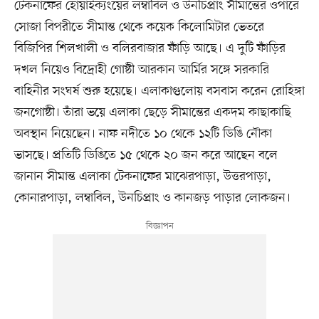
টেকনাফের হোয়াইক্যংয়ের লম্বাবিল ও উনচিপ্রাং সীমান্তের ওপারে
সোজা বিপরীতে সীমান্ত থেকে কয়েক কিলোমিটার ভেতরে
বিজিপির শিলখালী ও বলিরবাজার ফাঁড়ি আছে। এ দুটি ফাঁড়ির
দখল নিয়েও বিদ্রোহী গোষ্ঠী আরকান আর্মির সঙ্গে সরকারি
বাহিনীর সংঘর্ষ শুরু হয়েছে। এলাকাগুলোয় বসবাস করেন রোহিঙ্গা
জনগোষ্ঠী। তাঁরা ভয়ে এলাকা ছেড়ে সীমান্তের একদম কাছাকাছি
অবস্থান নিয়েছেন। নাফ নদীতে ১০ থেকে ১২টি ডিঙি নৌকা
ভাসছে। প্রতিটি ডিঙিতে ১৫ থেকে ২০ জন করে আছেন বলে
জানান সীমান্ত এলাকা টেকনাফের মাঝেরপাড়া, উত্তরপাড়া,
কোনারপাড়া, লম্বাবিল, উনচিপ্রাং ও কানজড় পাড়ার লোকজন।