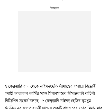
২ ফেব্রুয়ারি রাত থেকে নাইক্ষ্যংছড়ি সীমান্তের ওপারে বিদ্রোহী
গোষ্ঠী আরাকান আর্মির সঙ্গে মিয়ানমারের সীমান্তরক্ষী বাহিনী
বিজিপির সংঘর্ষ চলছে। ৫ ফেব্রুয়ারি নাইক্ষ্যংছড়ির ঘুমধুম
ইউনিয়নের জলপাইতলী গ্রামের একটি রান্নাঘরের ওপর মিয়ানমার