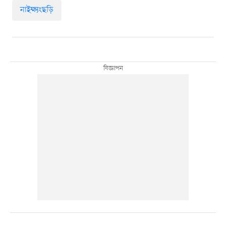
নাইক্ষ্যংছড়ি