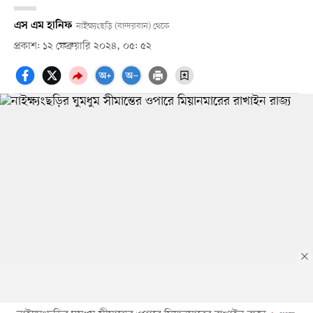
এস এম হানিফ
নাইক্ষ্যংছড়ি (বান্দরবান) থেকে
প্রকাশ: ১২ ফেব্রুয়ারি ২০২৪, ০৫: ৫২