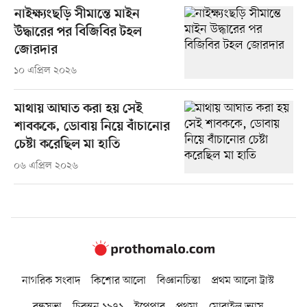
নাইক্ষ্যংছড়ি সীমান্তে মাইন
উদ্ধারের পর বিজিবির টহল
জোরদার
১০ এপ্রিল ২০২৬
মাথায় আঘাত করা হয় সেই
শাবককে, ডোবায় নিয়ে বাঁচানোর
চেষ্টা করেছিল মা হাতি
০৬ এপ্রিল ২০২৬
নাগরিক সংবাদ
কিশোর আলো
বিজ্ঞানচিন্তা
প্রথম আলো ট্রাস্ট
বন্ধুসভা
চিরন্তন ১৯৭১
ইপেপার
প্রথমা
মোবাইল ভ্যাস