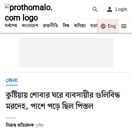
Login
সর্বশেষ
বাংলাদেশ
রাজনীতি
বিশ্ব
বাণিজ্য
মতামত
খেলা
Eng
বিনো
জেলা
কুষ্টিয়ায় শোবার ঘরে ব্যবসায়ীর গুলিবিদ্ধ
মরদেহ, পাশে পড়ে ছিল পিস্তল
নিজস্ব প্রতিবেদক
কুষ্টিয়া