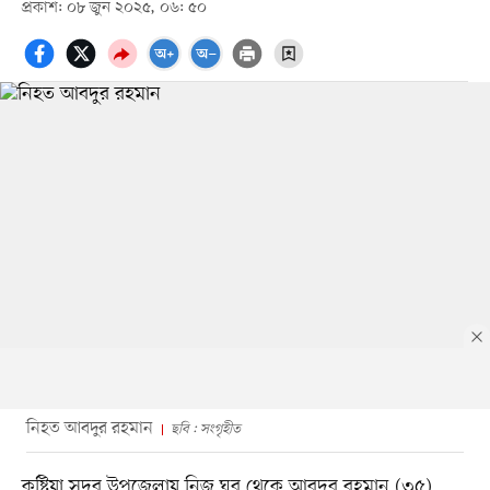
প্রকাশ: ০৮ জুন ২০২৫, ০৬: ৫০
নিহত আবদুর রহমান
ছবি : সংগৃহীত
কুষ্টিয়া সদর উপজেলায় নিজ ঘর থেকে আবদুর রহমান (৩৫)