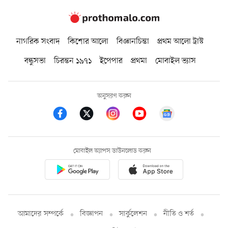
নাগরিক সংবাদ
কিশোর আলো
বিজ্ঞানচিন্তা
প্রথম আলো ট্রাস্ট
বন্ধুসভা
চিরন্তন ১৯৭১
ইপেপার
প্রথমা
মোবাইল ভ্যাস
অনুসরণ করুন
মোবাইল অ্যাপস ডাউনলোড করুন
আমাদের সম্পর্কে
বিজ্ঞাপন
সার্কুলেশন
নীতি ও শর্ত