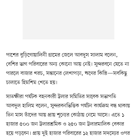
পাশের বুড়িগোয়ালিনী গ্রামের জেলে আবদুস সালাম বলেন,
বেশির ভাগ পরিবারের অন্য কোনো আয় নেই। সুন্দরবনে যেতে না
পারলে বাজার খরচ, সন্তানের লেখাপড়া, ঋণের কিস্তি—সবকিছু
চালাতে হিমশিম খেতে হয়।
সাতক্ষীরা পর্যটক বহনকারী ট্রলার সমিতির সাবেক সভাপতি
আবদুল হালিম বলেন, সুন্দরবনভিত্তিক পর্যটন কার্যক্রম বন্ধ থাকায়
তিন মাস তাঁদের আয় প্রায় শূন্যের কোঠায় নেমে আসে। এতে ১
হাজার ৫০০ জন ট্রলারশ্রমিক ও ২৫০ জন ট্রলারমালিক বেকার
হয়ে পড়বেন। প্রায় দুই হাজার পরিবারের ১২ হাজার সদস্যের ওপর