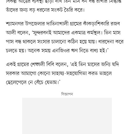
বিকল্প আয়ের ব্যবস্থা ছাড়া দীর্ঘ তিন মাস বন বন্ধ রাখার সিদ্ধান্ত
তাঁদের জন্য বড় ধরনের সংকট তৈরি করে।
শ্যামনগর উপজেলার দাতিনাখালী গ্রামের কাঁকড়াশিকারি রজব
আলী বলেন, ‘সুন্দরবনই আমাদের একমাত্র কর্মস্থল। তিন মাস
পাস বন্ধ থাকলে সংসার চালানো কঠিন হয়ে যায়। ধারদেনা করে
চলতে হয়। অনেক সময় এনজিওর ঋণ নিতে বাধ্য হই।’
একই গ্রামের শেফালী বিবি বলেন, ‘এই তিন মাসের জন্যি যদি
সরকার আমাগো কোনো সাহায্য-সহযোগিতা করত তাহলে
ছেলেপেলে নে বেঁচে যেতাম।’