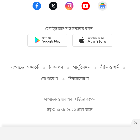
মোবাইল অ্যাপস ডাউনলোড করুন
আমাদের সম্পর্কে
বিজ্ঞাপন
সার্কুলেশন
নীতি ও শর্ত
যোগাযোগ
নিউজলেটার
সম্পাদক ও প্রকাশক: মতিউর রহমান
স্বত্ব © ১৯৯৮-২০২৬ প্রথম আলো