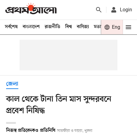
Login
সর্বশেষ
বাংলাদেশ
রাজনীতি
বিশ্ব
বাণিজ্য
মতামত
খেলা
Eng
বিনো
জেলা
কাল থেকে টানা তিন মাস সুন্দরবনে
প্রবেশ নিষিদ্ধ
নিজস্ব প্রতিবেদক
ও
প্রতিনিধি
সাতক্ষীরা ও কয়রা, খুলনা