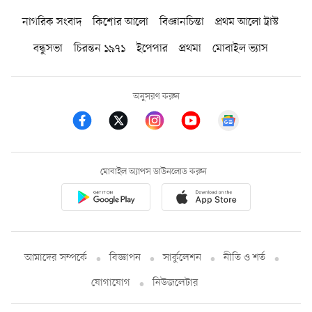
নাগরিক সংবাদ
কিশোর আলো
বিজ্ঞানচিন্তা
প্রথম আলো ট্রাস্ট
বন্ধুসভা
চিরন্তন ১৯৭১
ইপেপার
প্রথমা
মোবাইল ভ্যাস
অনুসরণ করুন
মোবাইল অ্যাপস ডাউনলোড করুন
আমাদের সম্পর্কে
বিজ্ঞাপন
সার্কুলেশন
নীতি ও শর্ত
যোগাযোগ
নিউজলেটার