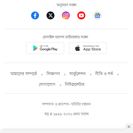
অনুসরণ করুন
মোবাইল অ্যাপস ডাউনলোড করুন
আমাদের সম্পর্কে
বিজ্ঞাপন
সার্কুলেশন
নীতি ও শর্ত
যোগাযোগ
নিউজলেটার
সম্পাদক ও প্রকাশক: মতিউর রহমান
স্বত্ব © ১৯৯৮-২০২৬ প্রথম আলো