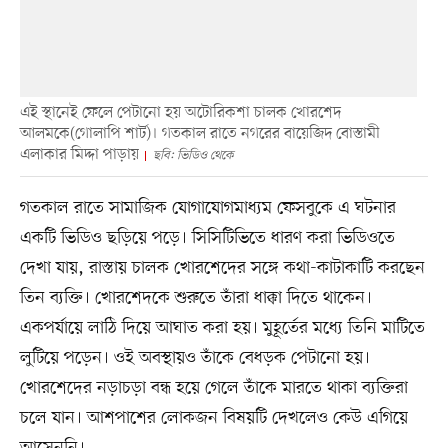
এই স্থানেই ফেলে পেটানো হয় অটোরিকশা চালক খোরশেদ
আলমকে(গোলাপি শার্ট)। গতকাল রাতে নগরের বায়েজিদ বোস্তামী
এলাকার মিদ্দা পাড়ায়
ছবি: ভিডিও থেকে
গতকাল রাতে সামাজিক যোগাযোগমাধ্যম ফেসবুকে এ ঘটনার
একটি ভিডিও ছড়িয়ে পড়ে। সিসিটিভিতে ধারণ করা ভিডিওতে
দেখা যায়, রাস্তায় চালক খোরশেদের সঙ্গে কথা-কাটাকাটি করছেন
তিন ব্যক্তি। খোরশেদকে শুরুতে তাঁরা ধাক্কা দিতে থাকেন।
একপর্যায়ে লাঠি দিয়ে আঘাত করা হয়। মুহূর্তের মধ্যে তিনি মাটিতে
লুটিয়ে পড়েন। ওই অবস্থায়ও তাঁকে বেধড়ক পেটানো হয়।
খোরশেদের নড়াচড়া বন্ধ হয়ে গেলে তাঁকে মারতে থাকা ব্যক্তিরা
চলে যান। আশপাশের লোকজন বিষয়টি দেখলেও কেউ এগিয়ে