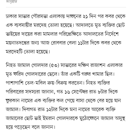
সংগৃহীত
ঢাকার সাভার পৌরসভা এলাকায় দাফনের ২১ দিন পর কবর থেকে
এক ব্যবসায়ীর মরদেহ তোলা হয়েছে। আদালতে মৃত ব্যক্তির ছোট
ভাইয়ের দায়ের করা মামলার পরিপ্রেক্ষিতে আদালতের নির্দেশে
ময়নাতদন্তের জন্য আজ রোববার বেলা ১১টার দিকে কবর থেকে
মরদেহটি তোলা হয়েছে।
নিহত জামাল গোলদার (৫৩) সাভারের দক্ষিণ রাজাশন এলাকার
মৃত ফরিদ গোলদারের ছেলে। তাঁর একটি গরুর খামার ছিল।
পাশাপাশি তেল-মবিল ক্রয়-বিক্রয় করতেন। নিহত ব্যক্তির
পরিবারের সদস্যরা জানান, গত ১৬ সেপ্টেম্বর রাত ৮টার দিকে
ফুরকান নামের এক ব্যক্তির কল পেয়ে বাসা থেকে বের হয়ে যান
জামাল। দিবাগত রাত ১২টার দিকে মনা নামের আরেক ব্যক্তি
জামালের ছোট ভাই ইমরান গোলদারকে মুঠোফোনে জামাল অসুস্থ
হয়ে পড়েছেন বলে জানান।