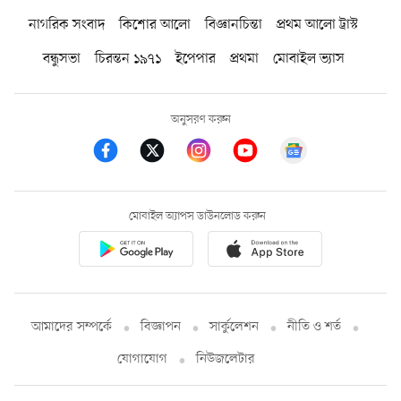
নাগরিক সংবাদ
কিশোর আলো
বিজ্ঞানচিন্তা
প্রথম আলো ট্রাস্ট
বন্ধুসভা
চিরন্তন ১৯৭১
ইপেপার
প্রথমা
মোবাইল ভ্যাস
অনুসরণ করুন
মোবাইল অ্যাপস ডাউনলোড করুন
আমাদের সম্পর্কে
বিজ্ঞাপন
সার্কুলেশন
নীতি ও শর্ত
যোগাযোগ
নিউজলেটার