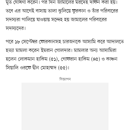
মৃত ঘোষণা করেন। পর দিন জামালের মরদেহ দাফন করা হয়।
তবে এর আগেই বাসায় তালা ঝুলিয়ে ফুরকান ও তাঁর পরিবারের
সদস্যরা পালিয়ে যাওয়ায় সন্দেহ হয় জামালের পরিবারের
সদস্যদের।
পরে ১৮ সেপ্টেম্বর ফোরকানসহ চারজনকে আসামি করে আদালতে
হত্যা মামলা করেন ইমরান গোলদার। মামলার অন্য আসামিরা
হলেন লোকমান হাকিম (৫১), গোফরান হাকিম (৪৫) ও কাঞ্চন
সিয়ালি ওরফে দ্বীন মোহাম্মদ (৫৫)।