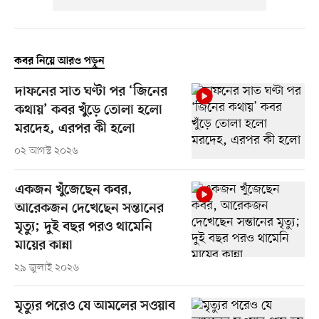
কবর নিয়ে আরও পড়ুন
দাফনের সাত ঘণ্টা পর ‘জিনের
কথায়’ কবর খুঁড়ে তোলা হলো
মরদেহ, এরপর কী হলো
০২ আগস্ট ২০২৬
একজন খুঁজেছেন কবর,
আরেকজন দেখেছেন সন্তানের
মৃত্যু; দুই বছর পরও থামেনি
মায়ের কান্না
২৯ জুলাই ২০২৬
মৃত্যুর পরেও যে আমলের সওয়াব