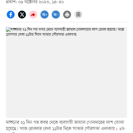
প্রকাশ: ০৮ অক্টোবর ২০২৩, ১৪: ৪০
দাফনের ২১ দিন পর কবর থেকে ব্যবসায়ী জামাল গোলদারের লাশ তোলা
হয়েছে। আজ রোববার বেলা ১১টার দিকে সাভার পৌরসভা এলাকায়
ছবি: