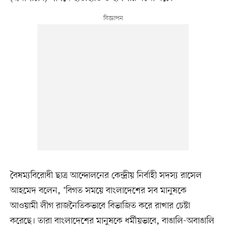
বৈষম্যবিরোধী ছাত্র আন্দোলনের কেন্দ্রীয় নির্বাহী সদস্য রাসেল
আহমেদ বলেন, ‘বিগত সময়ে বাংলাদেশের সব মানুষকে
আওয়ামী লীগ রাজনৈতিকভাবে বিভাজিত করে রাখার চেষ্টা
করেছে। তারা বাংলাদেশের মানুষকে ধর্মীয়ভাবে, বাঙালি-অবাঙালি