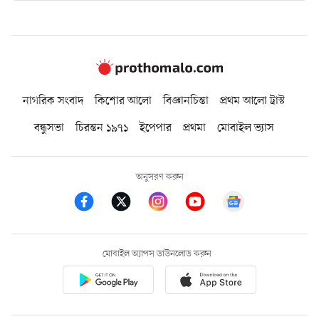
নাগরিক সংবাদ
কিশোর আলো
বিজ্ঞানচিন্তা
প্রথম আলো ট্রাস্ট
বন্ধুসভা
চিরন্তন ১৯৭১
ইপেপার
প্রথমা
মোবাইল ভ্যাস
অনুসরণ করুন
মোবাইল অ্যাপস ডাউনলোড করুন