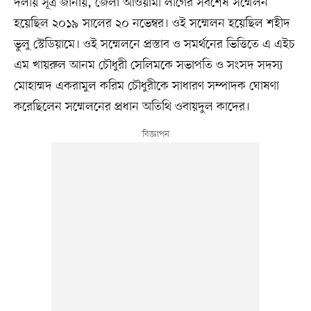
দলীয় সূত্র জানায়, জেলা আওয়ামী লীগের সর্বশেষ সম্মেলন
হয়েছিল ২০১৯ সালের ২০ নভেম্বর। ওই সম্মেলন হয়েছিল শহীদ
ভুলু স্টেডিয়ামে। ওই সম্মেলনে প্রস্তাব ও সমর্থনের ভিত্তিতে এ এইচ
এম খায়রুল আনম চৌধুরী সেলিমকে সভাপতি ও সংসদ সদস্য
মোহাম্মদ একরামুল করিম চৌধুরীকে সাধারণ সম্পাদক ঘোষণা
করেছিলেন সম্মেলনের প্রধান অতিথি ওবায়দুল কাদের।