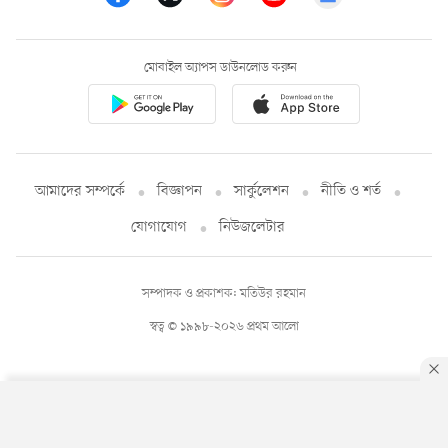
মোবাইল অ্যাপস ডাউনলোড করুন
আমাদের সম্পর্কে
বিজ্ঞাপন
সার্কুলেশন
নীতি ও শর্ত
যোগাযোগ
নিউজলেটার
সম্পাদক ও প্রকাশক: মতিউর রহমান
স্বত্ব © ১৯৯৮-২০২৬ প্রথম আলো
By using this site, you agree to our
Privacy Policy
.
OK