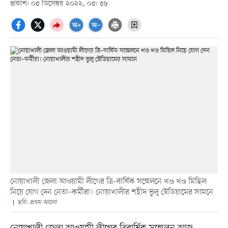
প্রকাশ: ০৫ ডিসেম্বর ২০২২, ০৫: ৫৮
নোয়াখালী জেলা আওয়ামী লীগের ত্রি–বার্ষিক সম্মেলনে খণ্ড খণ্ড মিছিল
নিয়ে যোগ দেন নেতা–কর্মীরা। নোয়াখালীর শহীদ ভুলু স্টেডিয়ামের সামনে
ছবি: প্রথম আলো