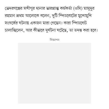
ভেদরগঞ্জের সখীপুর থানার ভারপ্রাপ্ত কর্মকর্তা (ওসি) মাসুদুর
রহমান প্রথম আলোকে বলেন, দুটি স্পিডবোটের মুখোমুখি
সংঘর্ষের ঘটনায় একজন মারা গেছেন। কারা স্পিডবোট
চালাচ্ছিলেন, আর কীভাবে দুর্ঘটনা ঘটেছে, তা তদন্ত করা হবে।