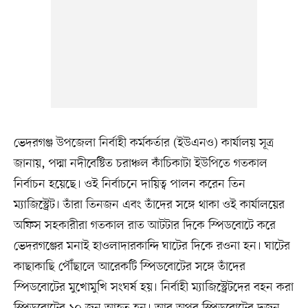
ভেদরগঞ্জ উপজেলা নির্বাহী কর্মকর্তার (ইউএনও) কার্যালয় সূত্র
জানায়, পদ্মা নদীবেষ্টিত চরাঞ্চল কাঁচিকাটা ইউপিতে গতকাল
নির্বাচন হয়েছে। ওই নির্বাচনে দায়িত্ব পালন করেন তিন
ম্যাজিস্ট্রেট। তাঁরা তিনজন এবং তাঁদের সঙ্গে থাকা ওই কার্যালয়ের
অফিস সহকারীরা গতকাল রাত আটটার দিকে স্পিডবোটে করে
ভেদরগঞ্জের মনাই হাওলাদারকান্দি ঘাটের দিকে রওনা হন। ঘাটের
কাছাকাছি পৌঁছালে আরেকটি স্পিডবোটের সঙ্গে তাঁদের
স্পিডবোটের মুখোমুখি সংঘর্ষ হয়। নির্বাহী ম্যাজিস্ট্রেটদের বহন করা
স্পিডবোটের ১০ জন আহত হন। আর অপর স্পিডবোটের দুজন