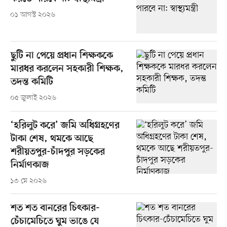
০১ আগস্ট ২০২৬
ছুটি না পেয়ে প্রধান শিক্ষককে
মারধর করলেন সহকারী শিক্ষক,
তদন্ত কমিটি
০৫ জুলাই ২০২৬
‘হরিলুট করে’ জমি অধিগ্রহণের
টাকা শেষ, থমকে আছে
শরীয়তপুর-চাঁদপুর সড়কের
নির্মাণকাজ
১৩ মে ২০২৬
শত শত বানরের চিৎকার-
চেঁচামেচিতে ঘুম ভাঙে যে