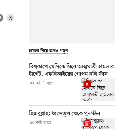
হামলা নিয়ে আরও পড়ুন
বিশ্বকাপে মেসিকে ঘিরে আত্মঘাতী হামলার
টার্গেট, এফবিআইয়ের গোপন নথি ফাঁস
২২ মিনিট আগে
হিজবুল্লাহ: ধ্বংসস্তূপ থেকে পুনর্গঠন
১০ ঘণ্টা আগে