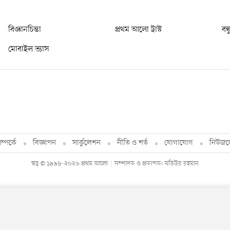
বিজ্ঞানচিন্তা
প্রথম আলো ট্রাস্ট
বন্
মোবাইল ভ্যাস
্পর্কে
বিজ্ঞাপন
সার্কুলেশন
নীতি ও শর্ত
যোগাযোগ
নিউজল
স্বত্ব © ১৯৯৮-২০২৬ প্রথম আলো
সম্পাদক ও প্রকাশক: মতিউর রহমান