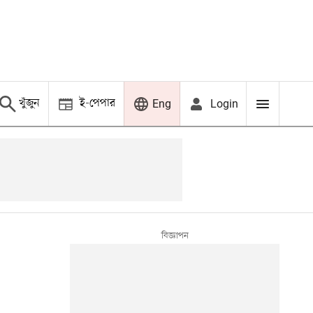
খুঁজুন
ই-পেপার
Login
Eng