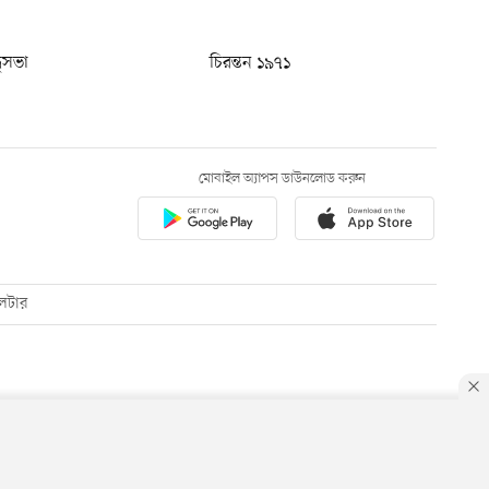
ধুসভা
চিরন্তন ১৯৭১
মোবাইল অ্যাপস ডাউনলোড করুন
েটার