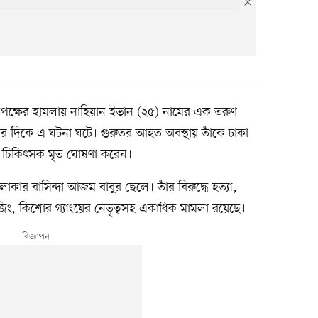
িপক্ষের হামলায় নাহিয়ান ইভান (২৫) নামের এক তরুণ
 দিকে এ ঘটনা ঘটে। গুরুতর আহত অবস্থায় তাঁকে ঢাকা
 চিকিৎসক মৃত ঘোষণা করেন।
ার বাসিন্দা আজম বাবুর ছেলে। তাঁর বিরুদ্ধে হত্যা,
িজিং, কিশোর গ্যাংয়ের নেতৃত্বসহ একাধিক মামলা রয়েছে।