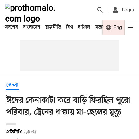
Login
সর্বশেষ
বাংলাদেশ
রাজনীতি
বিশ্ব
বাণিজ্য
মতামত
খেলা
Eng
বিনো
জেলা
ঈদের কেনাকাটা করে বাড়ি ফিরছিল পুরো
পরিবার, ট্রেনের ধাক্কায় মা-ছেলের মৃত্যু
প্রতিনিধি
নরসিংদী