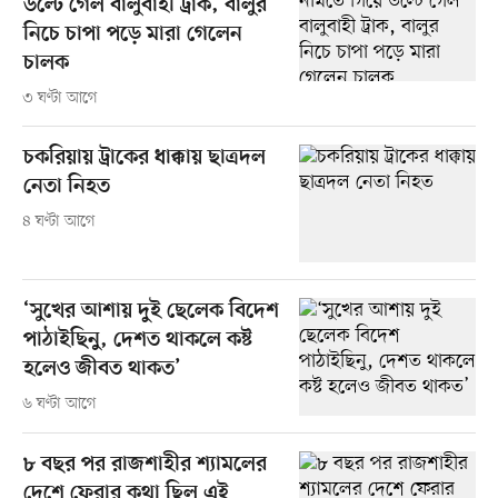
উল্টে গেল বালুবাহী ট্রাক, বালুর
নিচে চাপা পড়ে মারা গেলেন
চালক
৩ ঘণ্টা আগে
চকরিয়ায় ট্রাকের ধাক্কায় ছাত্রদল
নেতা নিহত
৪ ঘণ্টা আগে
‘সুখের আশায় দুই ছেলেক বিদেশ
পাঠাইছিনু, দেশত থাকলে কষ্ট
হলেও জীবত থাকত’
৬ ঘণ্টা আগে
৮ বছর পর রাজশাহীর শ্যামলের
দেশে ফেরার কথা ছিল এই