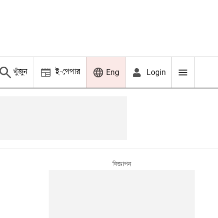
খুঁজুন
ই-পেপার
Login
Eng