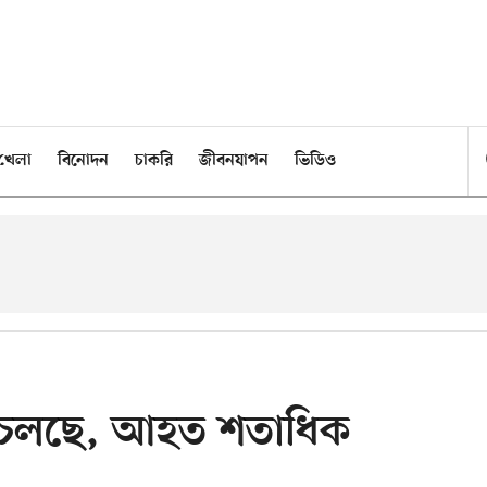
খেলা
বিনোদন
চাকরি
জীবনযাপন
ভিডিও
ষ চলছে, আহত শতাধিক