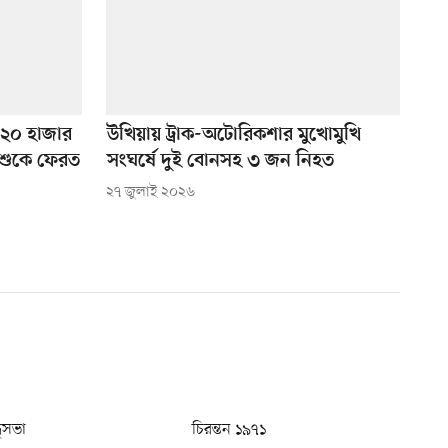
২০ হাজার
উখিয়ায় ট্রাক-অটোরিকশার মুখোমুখি
িশুকে ফেরত
সংঘর্ষে দুই বোনসহ ৩ জন নিহত
২৭ জুলাই ২০২৬
ধুসভা
চিরন্তন ১৯৭১