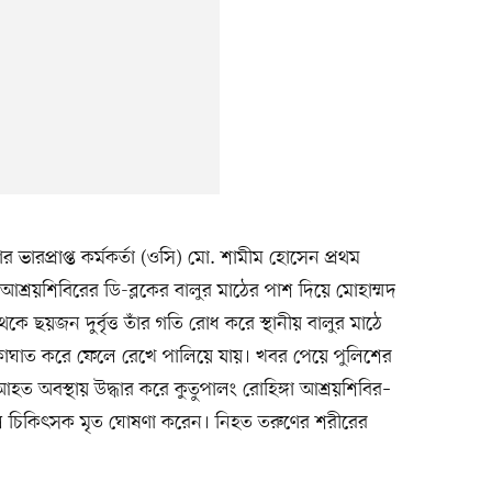
ার ভারপ্রাপ্ত কর্মকর্তা (ওসি) মো. শামীম হোসেন প্রথম
য়শিবিরের ডি-ব্লকের বালুর মাঠের পাশ দিয়ে মোহাম্মদ
 ছয়জন দুর্বৃত্ত তাঁর গতি রোধ করে স্থানীয় বালুর মাঠে
কাঘাত করে ফেলে রেখে পালিয়ে যায়। খবর পেয়ে পুলিশের
 অবস্থায় উদ্ধার করে কুতুপালং রোহিঙ্গা আশ্রয়শিবির–
 চিকিৎসক মৃত ঘোষণা করেন। নিহত তরুণের শরীরের