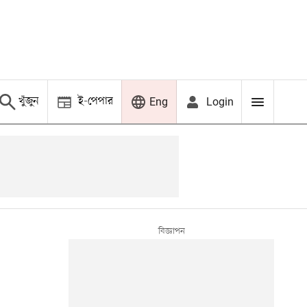
খুঁজুন
ই-পেপার
Login
Eng