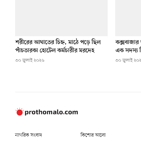
শরীরের আঘাতের চিহ্ন, মাঠে পড়ে ছিল
কক্সবাজার
পাঁচতারকা হোটেল কর্মচারীর মরদেহ
এক সদস্য 
৩০ জুলাই ২০২৬
৩০ জুলাই ২০
নাগরিক সংবাদ
কিশোর আলো