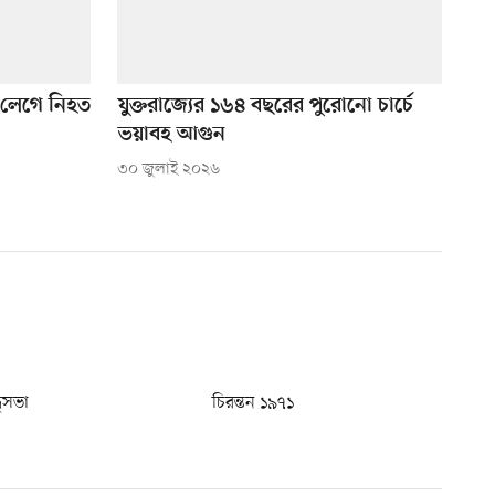
 লেগে নিহত
যুক্তরাজ্যের ১৬৪ বছরের পুরোনো চার্চে
ভয়াবহ আগুন
৩০ জুলাই ২০২৬
ধুসভা
চিরন্তন ১৯৭১