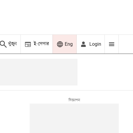
খুঁজুন
ই-পেপার
Login
Eng