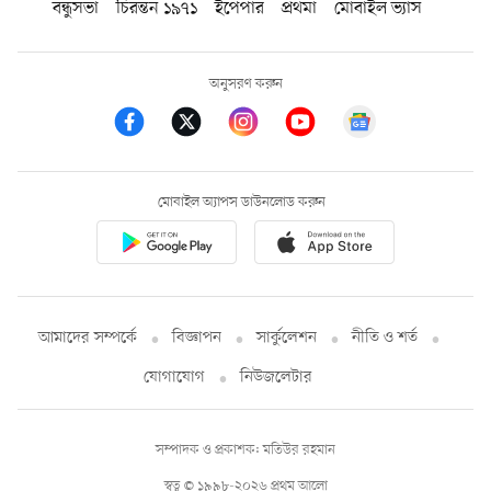
বন্ধুসভা
চিরন্তন ১৯৭১
ইপেপার
প্রথমা
মোবাইল ভ্যাস
অনুসরণ করুন
মোবাইল অ্যাপস ডাউনলোড করুন
আমাদের সম্পর্কে
বিজ্ঞাপন
সার্কুলেশন
নীতি ও শর্ত
যোগাযোগ
নিউজলেটার
সম্পাদক ও প্রকাশক: মতিউর রহমান
স্বত্ব © ১৯৯৮-২০২৬ প্রথম আলো