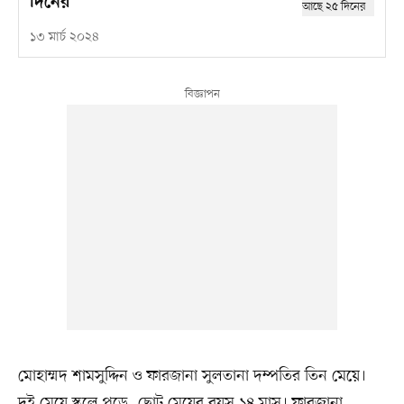
দিনের
১৩ মার্চ ২০২৪
মোহাম্মদ শামসুদ্দিন ও ফারজানা সুলতানা দম্পতির তিন মেয়ে।
দুই মেয়ে স্কুলে পড়ে, ছোট মেয়ের বয়স ১৪ মাস। ফারজানা