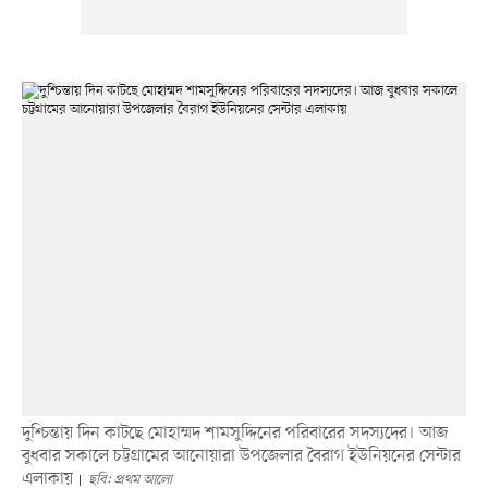
দুশ্চিন্তায় দিন কাটছে মোহাম্মদ শামসুদ্দিনের পরিবারের সদস্যদের। আজ
বুধবার সকালে চট্টগ্রামের আনোয়ারা উপজেলার বৈরাগ ইউনিয়নের সেন্টার
এলাকায়
ছবি: প্রথম আলো