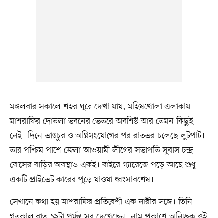
মঙ্গলবার সকালে শহর ঘুরে দেখা যায়, মহিষখোলা এলাকায়
মাশরাফির দোতলা ভবনের ভেতরে অবশিষ্ট আর তেমন কিছুই
নেই। দিনে ভাঙচুর ও অগ্নিসংযোগের পর রাতভর চলেছে লুটপাট।
তার পশ্চিম পাশে জেলা আওয়ামী লীগের সভাপতি সুবাস চন্দ্র
বোসের বাড়ির অবস্থাও একই। বাইরে গ্যারেজে পড়ে আছে শুধু
একটি প্রাইভেট কারের পুড়ে যাওয়া ধ্বংসাবশেষ।
সেখানে কথা হয় মাশরাফির প্রতিবেশী এক নারীর সঙ্গে। তিনি
গতকাল রাত ১২টা পর্যন্ত সব দেখেছেন। নাম প্রকাশে অনিচ্ছুক ওই