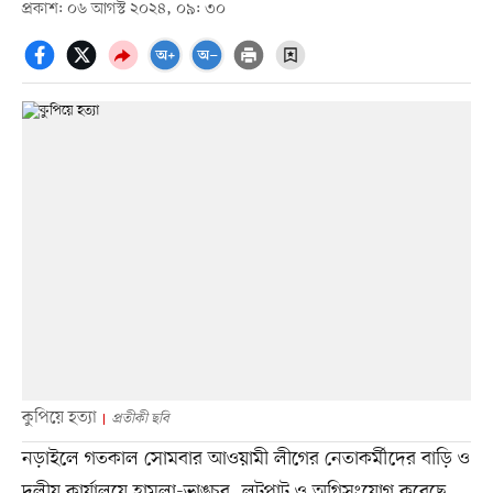
প্রকাশ: ০৬ আগস্ট ২০২৪, ০৯: ৩০
কুপিয়ে হত্যা
প্রতীকী ছবি
নড়াইলে গতকাল সোমবার আওয়ামী লীগের নেতাকর্মীদের বাড়ি ও
দলীয় কার্যালয়ে হামলা-ভাঙচুর, লুটপাট ও অগ্নিসংযোগ করেছে